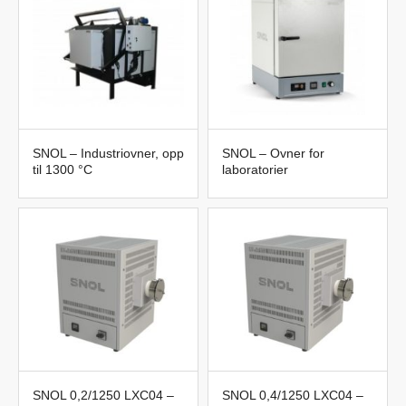
Trenger du hjelp til å finne veien blant
Høytemperaturovner?
Kontakt oss på 042-300 91 30 eller
labteamet@labteamet.com
SNOL – Industriovner, opp
SNOL – Ovner for
til 1300 °C
laboratorier
SNOL 0,2/1250 LXC04 –
SNOL 0,4/1250 LXC04 –