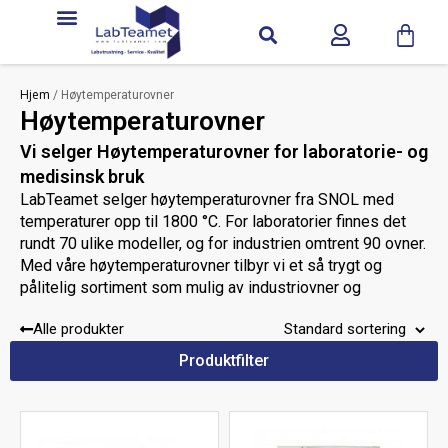
Hjem
/ Høytemperaturovner
Høytemperaturovner
Vi selger Høytemperaturovner for laboratorie- og
medisinsk bruk
LabTeamet selger høytemperaturovner fra SNOL med
temperaturer opp til 1800 °C. For laboratorier finnes det
rundt 70 ulike modeller, og for industrien omtrent 90 ovner.
Med våre høytemperaturovner tilbyr vi et så trygt og
pålitelig sortiment som mulig av industriovner og
laboratorieovner.
Alle produkter
Trenger du mer hjelp? Bruk SNOLs produktguide.
Produktfilter
Produktguiden finner du i venstre kolonne på SNOLs
nettsted. Du kan også kontakte oss, så hjelper vi deg å
finne riktig modell i det brede utvalget av
høytemperaturovner.