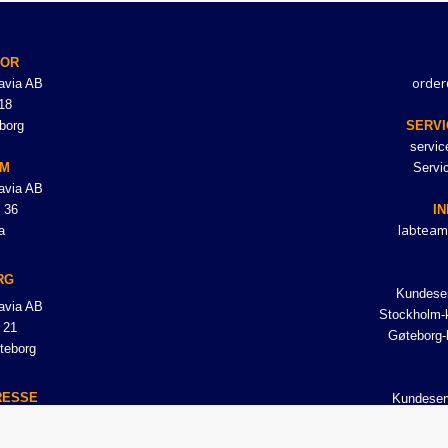
TOR
order
avia AB
18
borg
SERVI
servi
LM
Servi
avia AB
 36
I
labteam
a
RG
Kundeser
avia AB
Stockholm-k
 21
Gøteborg-
teborg
RESSE
Kundeser
avia AB
18