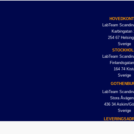
HOVEDKON
LabTeam Scandin
Karbingatan 
254 67 Helsing
Sverige
STOCKHO
LabTeam Scandin
Finlandsgatan
164 74 Kist
Sverige
GOTHENBU
LabTeam Scandin
Stora Åvägen
436 34 Askim/Gö
Sverige
LEVERINGSAD
LabTeam Scandin
Karbingatan 