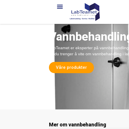
Vannbehandlin
LabTeamet er eksperter på vannbehandling fo
alt du trenger å vite om vannbehandling i lab
Våre produkter
Mer om vannbehandling