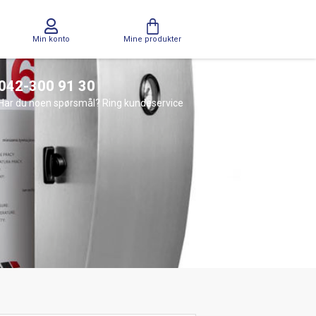
Min konto
Mine produkter
042-300 91 30
Har du noen spørsmål? Ring kundeservice