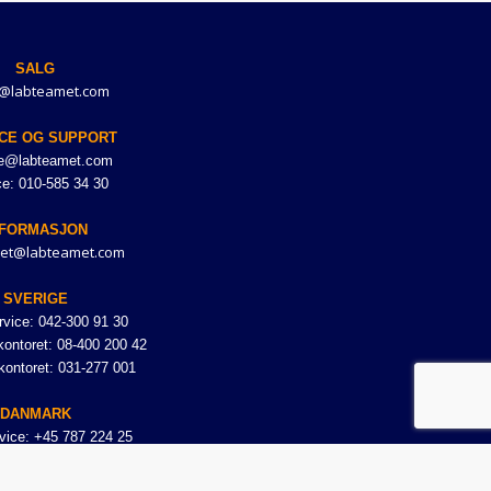
SALG
@labteamet.com
CE OG SUPPORT
ce@labteamet.com
ce: 010-585 34 30
NFORMASJON
et@labteamet.com
SVERIGE
vice: 042-300 91 30
ontoret: 08-400 200 42
kontoret: 031-277 001
DANMARK
vice: +45 787 224 25
NORGE