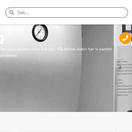
g
r laboratorier i hele Sverige. På denne siden har vi samlet
oratoriet.