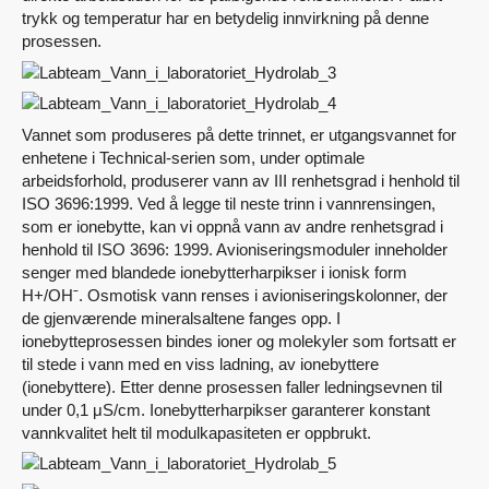
trykk og temperatur har en betydelig innvirkning på denne
prosessen.
Vannet som produseres på dette trinnet, er utgangsvannet for
enhetene i Technical-serien som, under optimale
arbeidsforhold, produserer vann av III renhetsgrad i henhold til
ISO 3696:1999. Ved å legge til neste trinn i vannrensingen,
som er ionebytte, kan vi oppnå vann av andre renhetsgrad i
henhold til ISO 3696: 1999. Avioniseringsmoduler inneholder
senger med blandede ionebytterharpikser i ionisk form
H+/OHˉ. Osmotisk vann renses i avioniseringskolonner, der
de gjenværende mineralsaltene fanges opp. I
ionebytteprosessen bindes ioner og molekyler som fortsatt er
til stede i vann med en viss ladning, av ionebyttere
(ionebyttere). Etter denne prosessen faller ledningsevnen til
under 0,1 μS/cm. Ionebytterharpikser garanterer konstant
vannkvalitet helt til modulkapasiteten er oppbrukt.