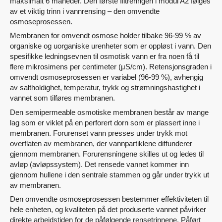
maksimalt 6 måneder. Den første filtreringen i modul A2 følges
av et viktig trinn i vannrensing – den omvendte
osmoseprosessen.
Membranen for omvendt osmose holder tilbake 96-99 % av
organiske og uorganiske urenheter som er oppløst i vann. Den
spesifikke ledningsevnen til osmotisk vann er fra noen få til
flere mikrosimens per centimeter (μS/cm). Retensjonsgraden i
omvendt osmoseprosessen er variabel (96-99 %), avhengig
av saltholdighet, temperatur, trykk og strømningshastighet i
vannet som tilføres membranen.
Den semipermeable osmotiske membranen består av mange
lag som er viklet på en perforert dorn som er plassert inne i
membranen. Forurenset vann presses under trykk mot
overflaten av membranen, der vannpartiklene diffunderer
gjennom membranen. Forurensningene skilles ut og ledes til
avløp (avløpssystem). Det rensede vannet kommer inn
gjennom hullene i den sentrale stammen og går under trykk ut
av membranen.
Den omvendte osmoseprosessen bestemmer effektiviteten til
hele enheten, og kvaliteten på det produserte vannet påvirker
direkte arbeidstiden for de påfølgende rensetrinnene. Påført