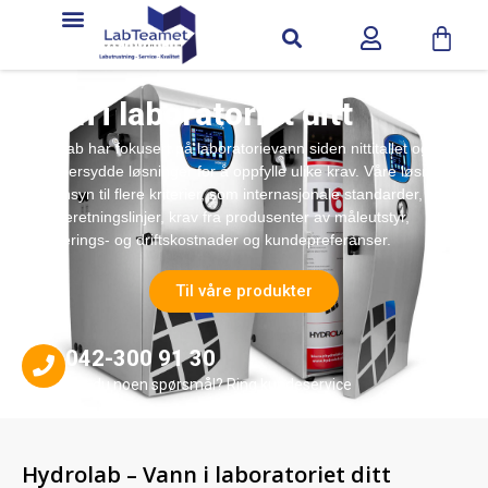
Vann i laboratoriet ditt
Hydrolab har fokusert på laboratorievann siden nittitallet og tilbyr
skreddersydde løsninger for å oppfylle ulike krav. Våre løsninger
tar hensyn til flere kriterier, som internasjonale standarder,
bransjeretningslinjer, krav fra produsenter av måleutstyr,
investerings- og driftskostnader og kundepreferanser.
Til våre produkter
042-300 91 30
Har du noen spørsmål? Ring kundeservice
Hydrolab – Vann i laboratoriet ditt