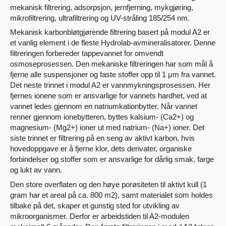
mekanisk filtrering, adsorpsjon, jernfjerning, mykgjøring,
mikrofiltrering, ultrafiltrering og UV-stråling 185/254 nm.
Mekanisk karbonbløtgjørende filtrering basert på modul A2 er
et vanlig element i de fleste Hydrolab-avmineralisatorer. Denne
filtreringen forbereder tappevannet for omvendt
osmoseprosessen. Den mekaniske filtreringen har som mål å
fjerne alle suspensjoner og faste stoffer opp til 1 μm fra vannet.
Det neste trinnet i modul A2 er vannmykningsprosessen. Her
fjernes ionene som er ansvarlige for vannets hardhet, ved at
vannet ledes gjennom en natriumkationbytter. Når vannet
renner gjennom ionebytteren, byttes kalsium- (Ca2+) og
magnesium- (Mg2+) ioner ut med natrium- (Na+) ioner. Det
siste trinnet er filtrering på en seng av aktivt karbon, hvis
hovedoppgave er å fjerne klor, dets derivater, organiske
forbindelser og stoffer som er ansvarlige for dårlig smak, farge
og lukt av vann.
Den store overflaten og den høye porøsiteten til aktivt kull (1
gram har et areal på ca. 800 m2), samt materialet som holdes
tilbake på det, skaper et gunstig sted for utvikling av
mikroorganismer. Derfor er arbeidstiden til A2-modulen