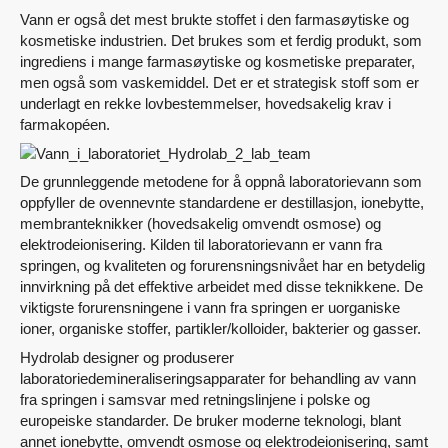
Vann er også det mest brukte stoffet i den farmasøytiske og
kosmetiske industrien. Det brukes som et ferdig produkt, som
ingrediens i mange farmasøytiske og kosmetiske preparater,
men også som vaskemiddel. Det er et strategisk stoff som er
underlagt en rekke lovbestemmelser, hovedsakelig krav i
farmakopéen.
De grunnleggende metodene for å oppnå laboratorievann som
oppfyller de ovennevnte standardene er destillasjon, ionebytte,
membranteknikker (hovedsakelig omvendt osmose) og
elektrodeionisering. Kilden til laboratorievann er vann fra
springen, og kvaliteten og forurensningsnivået har en betydelig
innvirkning på det effektive arbeidet med disse teknikkene. De
viktigste forurensningene i vann fra springen er uorganiske
ioner, organiske stoffer, partikler/kolloider, bakterier og gasser.
Hydrolab designer og produserer
laboratoriedemineraliseringsapparater for behandling av vann
fra springen i samsvar med retningslinjene i polske og
europeiske standarder. De bruker moderne teknologi, blant
annet ionebytte, omvendt osmose og elektrodeionisering, samt