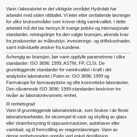
Vann i laboratoriet er det viktigste området Hydrolab har
arbeidet med siden nittitallet. Vi leter etter omfattende løsninger
for ulike bruksområder som krever riktig vannkvalitet. I dette
arbeidet må det tas hensyn til mange polske og internasjonale
standarder, retningslinjer fra den valgte bransjen, økende krav
fra produsenter av måleutstyr, investerings- og driftskostnader,
samt individuelle ønsker fra kundene.
Avhengig av bransjen, bør vann oppfylle parametrene i slike
standarder: ISO 3696: 1999, ASTM, FP, CLSI. De
grunnleggende standarder for vannkvalitet i kraft i det
analytiske laboratoriet i Polen er: ISO 3696: 1999 og
Farmakopé for farmasøytiske og ofte kosmetiske laboratorier.
Den nåværende ISO 3696: 1999-standarden beskriver tre
nivåer av laboratorievannets renhet.
III renhetsgrad
Vann til grunnleggende laboratoriebruk, som brukes i de fleste
laboratoriearbeider, for eksempel til vask og skylling av glass
eller strømforsyning til oppvaskmaskiner, autoklaver eller
vannbad, og til fremstilling av reagensløsninger. Vann av
denne renhetsgraden oppnås ved enkel destillasjon,