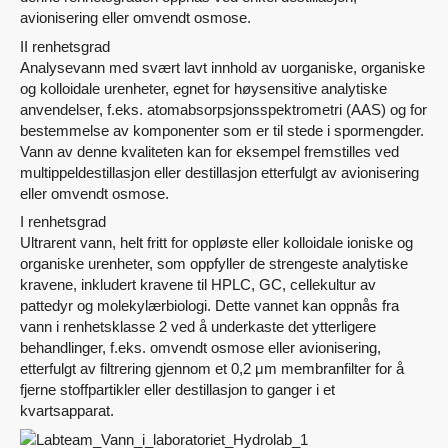
avionisering eller omvendt osmose.
II renhetsgrad
Analysevann med svært lavt innhold av uorganiske, organiske
og kolloidale urenheter, egnet for høysensitive analytiske
anvendelser, f.eks. atomabsorpsjonsspektrometri (AAS) og for
bestemmelse av komponenter som er til stede i spormengder.
Vann av denne kvaliteten kan for eksempel fremstilles ved
multippeldestillasjon eller destillasjon etterfulgt av avionisering
eller omvendt osmose.
I renhetsgrad
Ultrarent vann, helt fritt for oppløste eller kolloidale ioniske og
organiske urenheter, som oppfyller de strengeste analytiske
kravene, inkludert kravene til HPLC, GC, cellekultur av
pattedyr og molekylærbiologi. Dette vannet kan oppnås fra
vann i renhetsklasse 2 ved å underkaste det ytterligere
behandlinger, f.eks. omvendt osmose eller avionisering,
etterfulgt av filtrering gjennom et 0,2 μm membranfilter for å
fjerne stoffpartikler eller destillasjon to ganger i et
kvartsapparat.