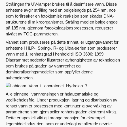
Strålingen fra UV-lamper brukes til å desinfisere vann. Disse
enhetene avgir stråling med en bølgelengde på 254 nm, noe
som forårsaker en fotokjemisk reaksjon som skader DNA-
strukturene til mikroorganismer. Stråling med en bølgelengde
på 185 nm, gjennom fotooksidasjonsprosessen, reduserer
nivået av TOC-parameteren.
Vannet som produseres på dette trinnet, er utgangsvannet for
enhetene i HLP-, Spring-, R- og Ultra-serien som produserer
vann med 1. renhetsgrad i henhold til ISO 3696: 1999.
Diagrammet nedenfor illustrerer avhengigheten av teknologien
som brukes på graden av vannrenhet og
demineraliseringsmodeller som oppfyller denne
avhengigheten.
Alle trinnene i vannrensingen er helautomatiske og
vedlikeholdsfrie. Under produksjon, lagring og distribusjon av
renset vann er prosessen med kontinuerlig overvåking av
parametrene som gjenspeiler renhetsgraden ekstremt viktig.
Dette er spesielt viktig i mange bransjer, for eksempel
legemiddelindustrien, som er underlagt de allerede nevnte