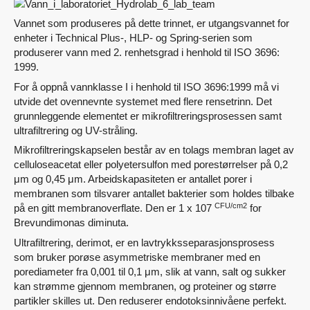
Vannet som produseres på dette trinnet, er utgangsvannet for
enheter i Technical Plus-, HLP- og Spring-serien som
produserer vann med 2. renhetsgrad i henhold til ISO 3696:
1999.
For å oppnå vannklasse I i henhold til ISO 3696:1999 må vi
utvide det ovennevnte systemet med flere rensetrinn. Det
grunnleggende elementet er mikrofiltreringsprosessen samt
ultrafiltrering og UV-stråling.
Mikrofiltreringskapselen består av en tolags membran laget av
celluloseacetat eller polyetersulfon med porestørrelser på 0,2
μm og 0,45 μm. Arbeidskapasiteten er antallet porer i
membranen som tilsvarer antallet bakterier som holdes tilbake
CFU/cm2
på en gitt membranoverflate. Den er 1 x 107
for
Brevundimonas diminuta.
Ultrafiltrering, derimot, er en lavtrykksseparasjonsprosess
som bruker porøse asymmetriske membraner med en
porediameter fra 0,001 til 0,1 μm, slik at vann, salt og sukker
kan strømme gjennom membranen, og proteiner og større
partikler skilles ut. Den reduserer endotoksinnivåene perfekt.