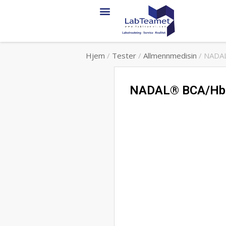
Hjem
/
Tester
/
Allmennmedisin
/ NADAL
NADAL® BCA/Hb C