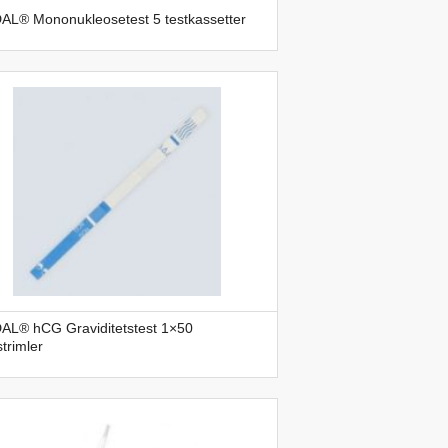
AL® Mononukleosetest 5 testkassetter
AL® hCG Graviditetstest 1×50
strimler