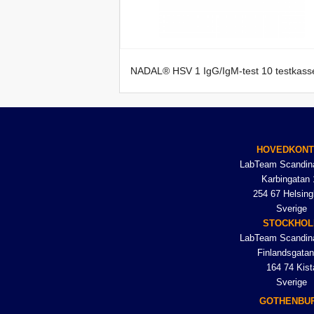
NADAL® HSV 1 IgG/IgM-test 10 testkasse
HOVEDKON
LabTeam Scandin
Karbingatan 
254 67 Helsing
Sverige
STOCKHO
LabTeam Scandin
Finlandsgatan
164 74 Kist
Sverige
GOTHENBU