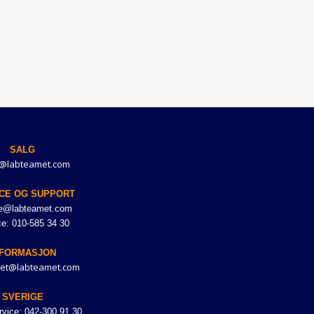
SALG
@labteamet.com
CE OG SUPPORT
ce@labteamet.com
ce: 010-585 34 30
NFORMASJON
et@labteamet.com
SVERIGE
vice: 042-300 91 30