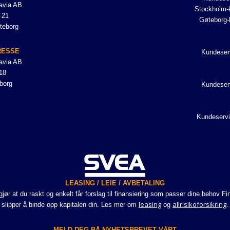
avia AB
Stockholm-k
 21
Gøteborg-
teborg
RESSE
Kundeser
avia AB
18
borg
Kundeser
Kundeservi
LEASING / LEIE / AVBETALING
r at du raskt og enkelt får forslag til finansiering som passer dine behov Fi
leasing
allrisikoforsikring
slipper å binde opp kapitalen din. Les mer om
og
.
MELD DEG PÅ NYHETSBREVET VÅRT