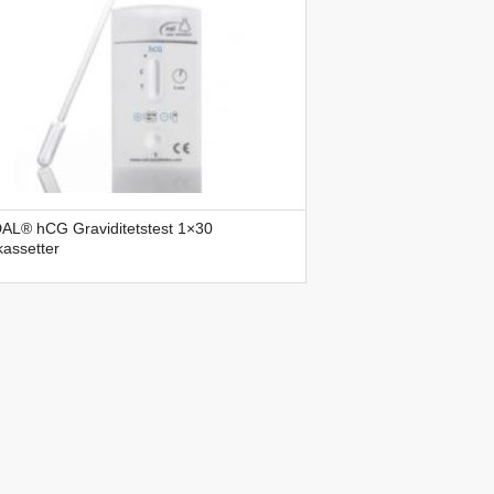
AL® hCG Graviditetstest 1×30
kassetter