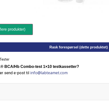
lere produkter)
Rask forespørsel (dette produktet)
Tester
 BCA/Hb Combo-test 1×10 testkassetter?
info@labteamet.com
er send e-post til