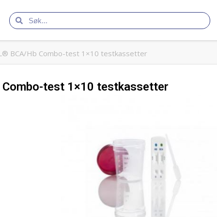
® BCA/Hb Combo-test 1×10 testkassetter
ombo-test 1×10 testkassetter