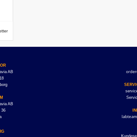
tter
TOR
order
avia AB
18
borg
SERVI
servi
LM
Servi
avia AB
 36
I
labteam
a
RG
Kundeser