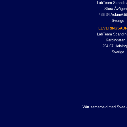
LabTeam Scandin
Stora Åvägen
436 34 Askim/Gö
Sverige
LEVERINGSAD
LabTeam Scandin
Karbingatan 
254 67 Helsing
Sverige
Vårt samarbeid med Svea gjø