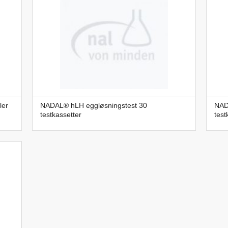
ler
NADAL® hLH eggløsningstest 30
NAD
testkassetter
test