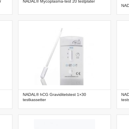
r
NADAL® Mycoplasma-test 20 testplater
NAD
NADAL® hCG Graviditetstest 1×30
NAD
testkassetter
test