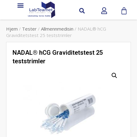
Hjem
/
Tester
/
Allmennmedisin
/ NADAL® hCG
Graviditetstest 25 teststrimler
NADAL® hCG Graviditetstest 25
teststrimler