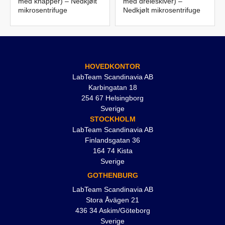
med knapper) – Nedkjølt
med dreieskiver) –
mikrosentrifuge
Nedkjølt mikrosentrifuge
HOVEDKONTOR
LabTeam Scandinavia AB
Karbingatan 18
254 67 Helsingborg
Sverige
STOCKHOLM
LabTeam Scandinavia AB
Finlandsgatan 36
164 74 Kista
Sverige
GOTHENBURG
LabTeam Scandinavia AB
Stora Åvägen 21
436 34 Askim/Göteborg
Sverige