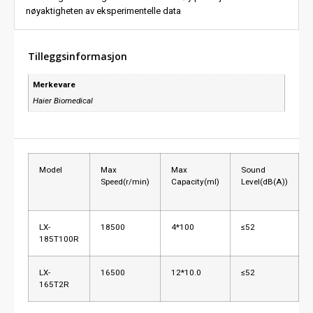
nøyaktigheten av eksperimentelle data
Tilleggsinformasjon
Merkevare
Haier Biomedical
Model
Max
Max
Sound
Speed(r/min)
Capacity(ml)
Level(dB(A))
LX-
18500
4*100
≤52
185T100R
LX-
16500
12*10.0
≤52
165T2R