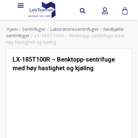
Service & support
Hjem
/
Sentrifuger
/
Laboratoriesentrifuger
/
Nedkjølte
sentrifuger
/ LX-185T100R – Benktopp-sentrifuge med
høy hastighet og kjøling
LX-185T100R – Benktopp-sentrifuge
med høy hastighet og kjøling