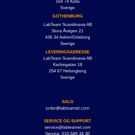
164 74 Kista
Sverige
GOTHENBURG
LabTeam Scandinavia AB
Stora Åvägen 21
436 34 Askim/Göteborg
Sverige
LEVERINGSADRESSE
LabTeam Scandinavia AB
Karbingatan 18
254 67 Helsingborg
Sverige
SALG
order@labteamet.com
SERVICE OG SUPPORT
service@labteamet.com
Service: 010-585 34 30