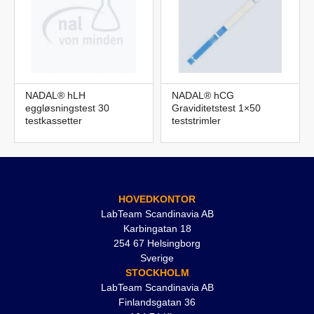
NADAL® hLH
NADAL® hCG
eggløsningstest 30
Graviditetstest 1×50
testkassetter
teststrimler
HOVEDKONTOR
LabTeam Scandinavia AB
Karbingatan 18
254 67 Helsingborg
Sverige
STOCKHOLM
LabTeam Scandinavia AB
Finlandsgatan 36