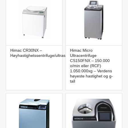
Himac CR30NX –
Himac Micro
Høyhastighetssentrifuge/ultrasentrifuge
Ultracentrifuge
CS150FNX – 150.000
o/min eller (RCF)
1.050.000xg – Verdens
høyeste hastighet og g-
tall