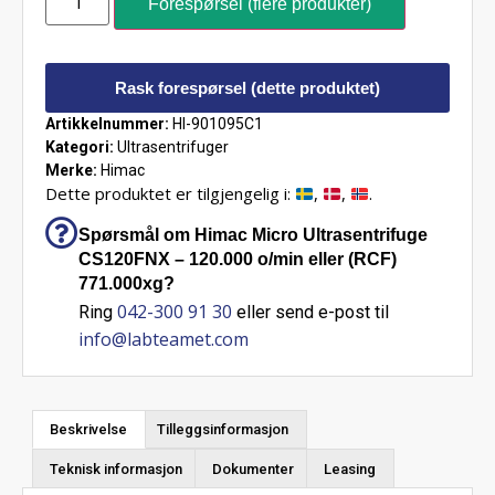
Forespørsel (flere produkter)
Rask forespørsel (dette produktet)
Artikkelnummer:
HI-901095C1
Kategori:
Ultrasentrifuger
Merke:
Himac
Dette produktet er tilgjengelig i:
,
,
.
Spørsmål om Himac Micro Ultrasentrifuge
CS120FNX – 120.000 o/min eller (RCF)
771.000xg?
042-300 91 30
Ring
eller send e-post til
info@labteamet.com
Beskrivelse
Tilleggsinformasjon
Teknisk informasjon
Dokumenter
Leasing