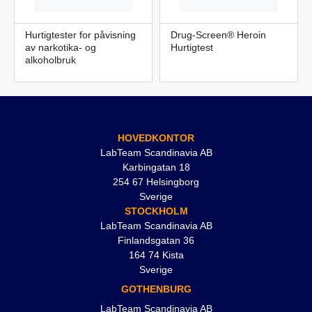
Hurtigtester for påvisning
Drug-Screen® Heroin
av narkotika- og
Hurtigtest
alkoholbruk
HOVEDKONTOR
LabTeam Scandinavia AB
Karbingatan 18
254 67 Helsingborg
Sverige
STOCKHOLM
LabTeam Scandinavia AB
Finlandsgatan 36
164 74 Kista
Sverige
GOTHENBURG
LabTeam Scandinavia AB