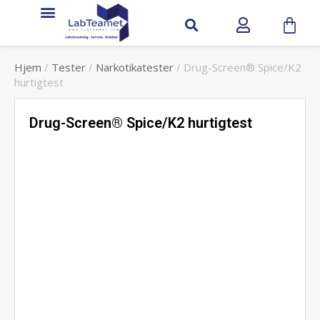
Service & support
Hjem
/
Tester
/
Narkotikatester
/ Drug-Screen® Spice/K2
hurtigtest
Drug-Screen® Spice/K2 hurtigtest