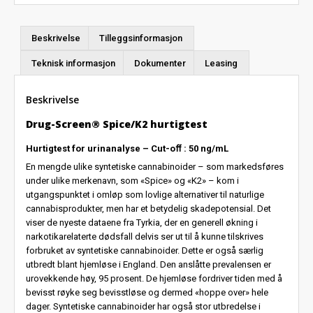
Beskrivelse
Tilleggsinformasjon
Teknisk informasjon
Dokumenter
Leasing
Beskrivelse
Drug-Screen® Spice/K2 hurtigtest
Hurtigtest for urinanalyse – Cut-oﬀ : 50 ng/mL
En mengde ulike syntetiske cannabinoider – som markedsføres
under ulike merkenavn, som «Spice» og «K2» – kom i
utgangspunktet i omløp som lovlige alternativer til naturlige
cannabisprodukter, men har et betydelig skadepotensial. Det
viser de nyeste dataene fra Tyrkia, der en generell økning i
narkotikarelaterte dødsfall delvis ser ut til å kunne tilskrives
forbruket av syntetiske cannabinoider. Dette er også særlig
utbredt blant hjemløse i England. Den anslåtte prevalensen er
urovekkende høy, 95 prosent. De hjemløse fordriver tiden med å
bevisst røyke seg bevisstløse og dermed «hoppe over» hele
dager. Syntetiske cannabinoider har også stor utbredelse i