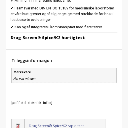
✔ Minimum 11 måneders holdbarhet
✔ I samsvar med DIN EN ISO 15189 for medisinske laboratorier
er våre hurtigtester også tilgjengelige med strekkode for bruk i
lesebaserte evalueringer
✔ Kan også integreres i kombinasjoner med flere tester
Drug-Screen® Spice/K2 hurtigtest
Tilleggsinformasjon
Merkevare
Nal von minden
[acf field=»teknisk_info»]
Drug-Screen® Spice/K2 rapid test