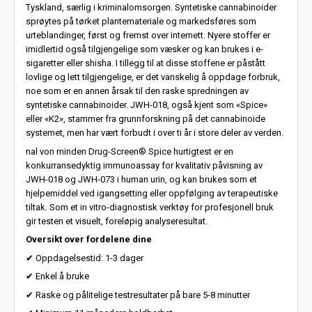
Tyskland, særlig i kriminalomsorgen. Syntetiske cannabinoider
sprøytes på tørket plantemateriale og markedsføres som
urteblandinger, først og fremst over internett. Nyere stoffer er
imidlertid også tilgjengelige som væsker og kan brukes i e-
sigaretter eller shisha. I tillegg til at disse stoffene er påstått
lovlige og lett tilgjengelige, er det vanskelig å oppdage forbruk,
noe som er en annen årsak til den raske spredningen av
syntetiske cannabinoider. JWH-018, også kjent som «Spice»
eller «K2», stammer fra grunnforskning på det cannabinoide
systemet, men har vært forbudt i over ti år i store deler av verden.
nal von minden Drug-Screen® Spice hurtigtest er en
konkurransedyktig immunoassay for kvalitativ påvisning av
JWH-018 og JWH-073 i human urin, og kan brukes som et
hjelpemiddel ved igangsetting eller oppfølging av terapeutiske
tiltak. Som et in vitro-diagnostisk verktøy for profesjonell bruk
gir testen et visuelt, foreløpig analyseresultat.
Oversikt over fordelene dine
✔ Oppdagelsestid: 1-3 dager
✔ Enkel å bruke
✔ Raske og pålitelige testresultater på bare 5-8 minutter