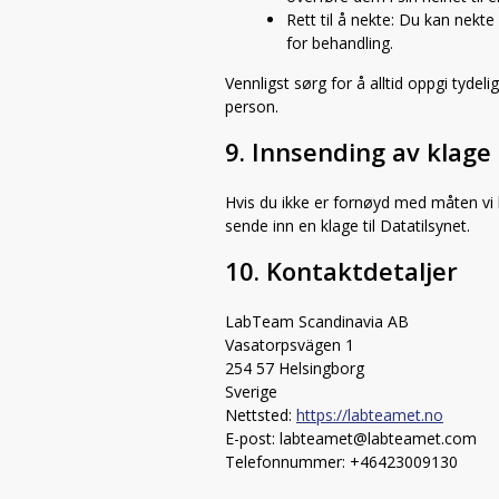
Rett til å nekte: Du kan nekt
for behandling.
Vennligst sørg for å alltid oppgi tydelig
person.
9. Innsending av klage
Hvis du ikke er fornøyd med måten vi h
sende inn en klage til Datatilsynet.
10. Kontaktdetaljer
LabTeam Scandinavia AB
Vasatorpsvägen 1
254 57 Helsingborg
Sverige
Nettsted:
https://labteamet.no
E-post:
labteamet@
labteamet.com
Telefonnummer: +46423009130