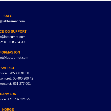
SALG
@labteamet.com
CE OG SUPPORT
ce@labteamet.com
ce: 010-585 34 30
NFORMASJON
et@labteamet.com
SVERIGE
vice: 042-300 91 30
ontoret: 08-400 200 42
kontoret: 031-277 001
DANMARK
vice: +45 787 224 25
NORGE