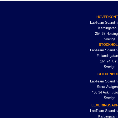
HOVEDKON
LabTeam Scandin
Karbingatan 
254 67 Helsing
Sverige
STOCKHO
LabTeam Scandin
Finlandsgatan
164 74 Kist
Sverige
GOTHENBU
LabTeam Scandin
Stora Åvägen
436 34 Askim/Gö
Sverige
LEVERINGSAD
LabTeam Scandin
Karbingatan 