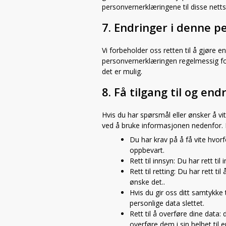
personvernerklæringene til disse nett
7. Endringer i denne 
Vi forbeholder oss retten til å gjøre
personvernerklæringen regelmessig for
det er mulig.
8. Få tilgang til og en
Hvis du har spørsmål eller ønsker å v
ved å bruke informasjonen nedenfor. D
Du har krav på å få vite hvor
oppbevart.
Rett til innsyn: Du har rett ti
Rett til retting: Du har rett ti
ønske det..
Hvis du gir oss ditt samtykke 
personlige data slettet.
Rett til å overføre dine data:
overføre dem i sin helhet til 