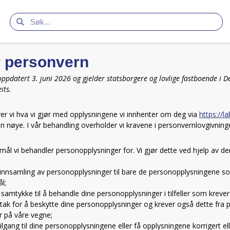
r personvern
ppdatert 3. juni 2026 og gjelder statsborgere og lovlige fastboende i D
its.
er vi hva vi gjør med opplysningene vi innhenter om deg via
https://l
n nøye. I vår behandling overholder vi kravene i personvernlovgivning
rmål vi behandler personopplysninger for. Vi gjør dette ved hjelp av d
r innsamling av personopplysninger til bare de personopplysningene s
l;
te samtykke til å behandle dine personopplysninger i tilfeller som krever
iltak for å beskytte dine personopplysninger og krever også dette fra
 på våre vegne;
å tilgang til dine personopplysningene eller få opplysningene korrigert ell