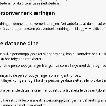
stedene før du bruker disse nettstedene.
personvernerklæringen
 endringer i denne personvernerklæringen. Det anbefales at du konsulte
 å være oppmerksom på eventuelle endringer. I tillegg vil vi aktivt i
dre dataene dine
ite hvilke personopplysninger vi har om deg, kan du kontakte oss. Du 
u har følgende rettigheter:
for dine personopplysninger trengs, hva som vil skje med dem, og hvor 
l innsyn i dine personopplysninger som er kjent for oss.
l å tilføye, korrigere, og å ha dine personlige data slettet eller blokkert
til å behandle dataene dine, har du rett til å tilbakekalle det samtykket
 du har rett til å be om alle dine personopplysninger fra behandlingsans
en annen behandlingsansvarlig.