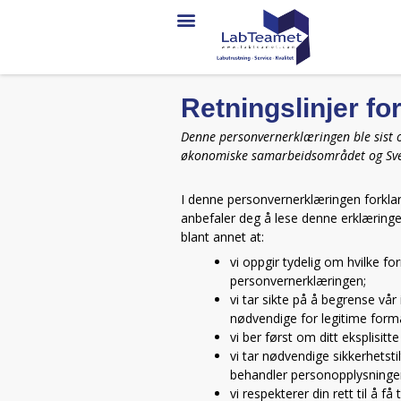
Retningslinjer fo
Denne personvernerklæringen ble sist o
økonomiske samarbeidsområdet og Sve
I denne personvernerklæringen forklar
anbefaler deg å lese denne erklæringe
blant annet at:
vi oppgir tydelig om hvilke fo
personvernerklæringen;
vi tar sikte på å begrense vå
nødvendige for legitime formå
vi ber først om ditt eksplisit
vi tar nødvendige sikkerhetst
behandler personopplysninger
vi respekterer din rett til å f