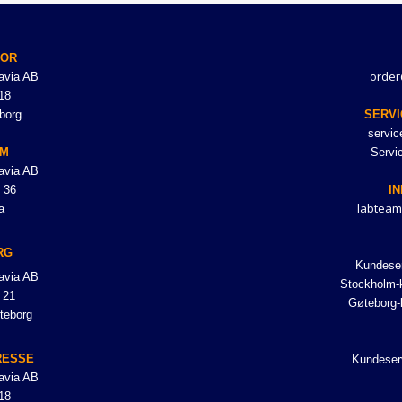
TOR
order
avia AB
18
borg
SERVI
servi
LM
Servi
avia AB
 36
I
labteam
a
RG
Kundeser
avia AB
Stockholm-k
 21
Gøteborg-
teborg
RESSE
Kundeser
avia AB
18