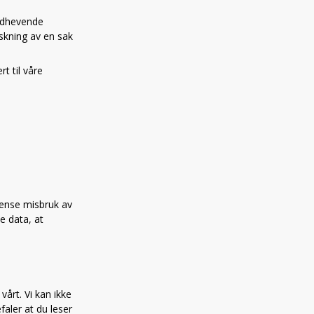
åndhevende
rskning av en sak
rt til våre
grense misbruk av
e data, at
vårt. Vi kan ikke
faler at du leser