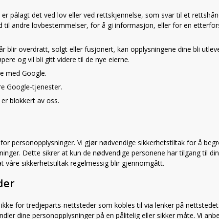
 er pålagt det ved lov eller ved rettskjennelse, som svar til et rettsh
old til andre lovbestemmelser, for å gi informasjon, eller for en etterfo
 blir overdratt, solgt eller fusjonert, kan opplysningene dine bli utleve
ere og vil bli gitt videre til de nye eierne.
ale med Google.
re Google-tjenester.
 er blokkert av oss.
ten for personopplysninger. Vi gjør nødvendige sikkerhetstiltak for å be
ninger. Dette sikrer at kun de nødvendige personene har tilgang til din
at våre sikkerhetstiltak regelmessig blir gjennomgått.
der
ke for tredjeparts-nettsteder som kobles til via lenker på nettstedet 
dler dine personopplysninger på en pålitelig eller sikker måte. Vi anbe