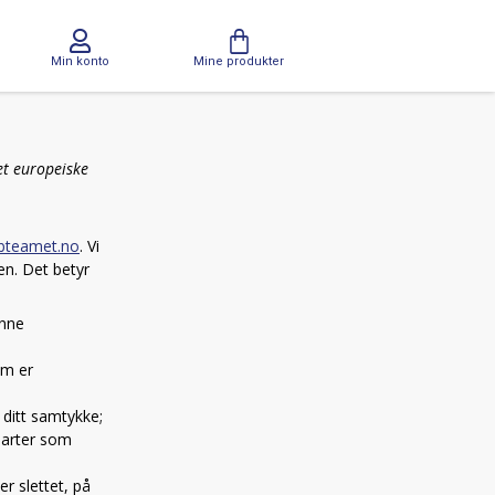
Min konto
Mine produkter
et europeiske
abteamet.no
. Vi
en. Det betyr
enne
om er
 ditt samtykke;
 parter som
er slettet, på