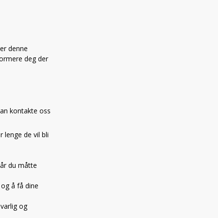
rer denne
nformere deg der
kan kontakte oss
lenge de vil bli
 når du måtte
 og å få dine
varlig og