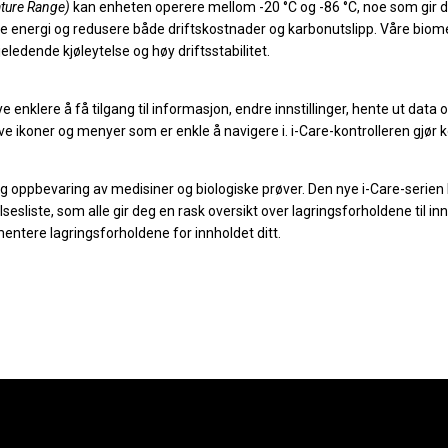
ture Range)
kan enheten operere mellom -20 °C og -86 °C, noe som gir deg f
spare energi og redusere både driftskostnader og karbonutslipp. Våre biome
ledende kjøleytelse og høy driftsstabilitet.
e enklere å få tilgang til informasjon, endre innstillinger, hente ut data
 ikoner og menyer som er enkle å navigere i. i-Care-kontrolleren gjør 
ktig oppbevaring av medisiner og biologiske prøver. Den nye i-Care-serie
sliste, som alle gir deg en rask oversikt over lagringsforholdene til inn
ntere lagringsforholdene for innholdet ditt.