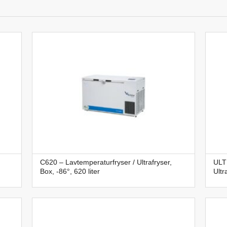
C620 – Lavtemperaturfryser / Ultrafryser,
ULT
Box, -86°, 620 liter
Ultr