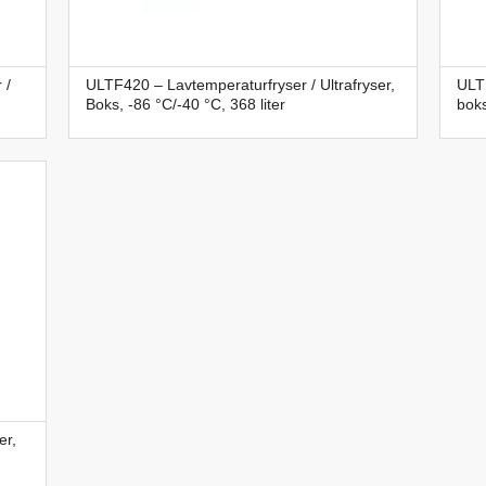
 /
ULTF420 – Lavtemperaturfryser / Ultrafryser,
ULTF
Boks, -86 °C/-40 °C, 368 liter
boks
er,