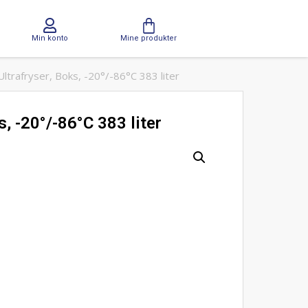
Min konto
Mine produkter
trafryser, Boks, -20°/-86°C 383 liter
, -20°/-86°C 383 liter