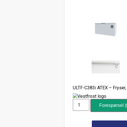
ULTF-C383i ATEX – Fryser, 
Forespørsel (f