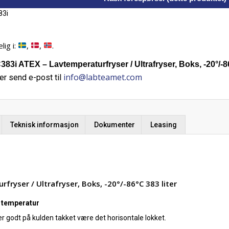
83i
lig i:
,
,
.
3i ATEX – Lavtemperaturfryser / Ultrafryser, Boks, -20°/-86
info@labteamet.com
er send e-post til
Teknisk informasjon
Dokumenter
Leasing
ryser / Ultrafryser, Boks, -20°/-86°C 383 liter
av temperatur
r godt på kulden takket være det horisontale lokket.