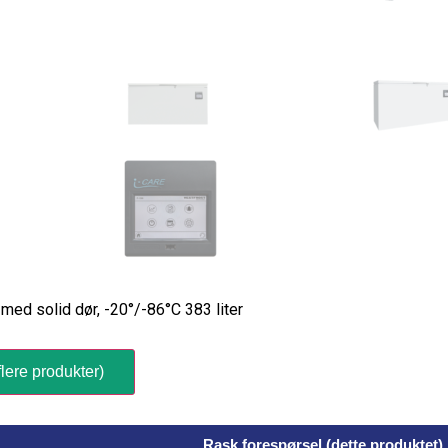
med solid dør, -20°/-86°C 383 liter
lere produkter)
Rask forespørsel (dette produktet)