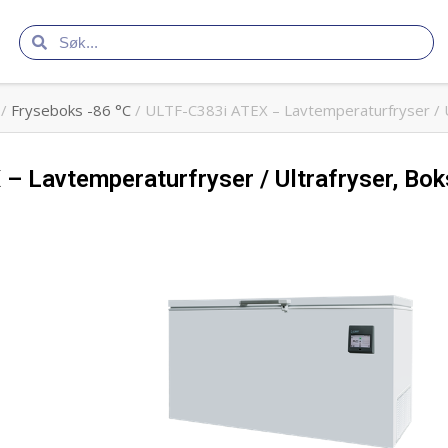
/
Fryseboks -86 °C
/ ULTF-C383i ATEX – Lavtemperaturfryser / Ul
 Lavtemperaturfryser / Ultrafryser, Boks