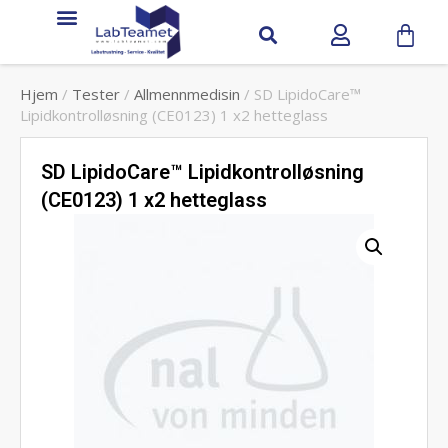
Hjem
/
Tester
/
Allmennmedisin
/ SD LipidoCare™
Lipidkontrolløsning (CE0123) 1 x2 hetteglass
SD LipidoCare™ Lipidkontrolløsning
(CE0123) 1 x2 hetteglass