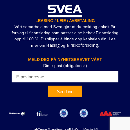
LEASING / LEIE / AVBETALING
Vårt samarbeid med Svea gjør at du raskt og enkelt får
forslag til finansiering som passer dine behov Finansiering
opp til 100 %. Du slipper å binde opp kapitalen din. Les
leasing
allrisikoforsikring
mer om
og
.
MELD DEG PÅ NYHETSBREVET VÅRT
Din e-post (obligatorisk)
Send inn
LabTeam Scandinavia AB
Wapp Media AB
|