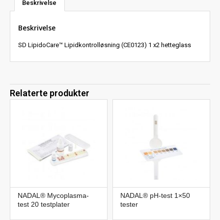
Beskrivelse
Beskrivelse
SD LipidoCare™ Lipidkontrolløsning (CE0123) 1 x2 hetteglass
Relaterte produkter
NADAL® Mycoplasma-
NADAL® pH-test 1×50
test 20 testplater
tester