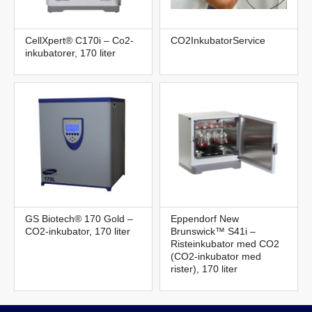
CellXpert® C170i – Co2-
CO2InkubatorService
inkubatorer, 170 liter
GS Biotech® 170 Gold –
Eppendorf New
CO2-inkubator, 170 liter
Brunswick™ S41i –
Risteinkubator med CO2
(CO2-inkubator med
rister), 170 liter