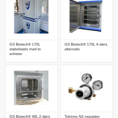
GS Biotech® 170L
GS Biotech® 170L 4-dørs
stabelstativ med to
alternativ
enheter
GS Biotech® 48L 2-dørs
Totrinns N2-regulator