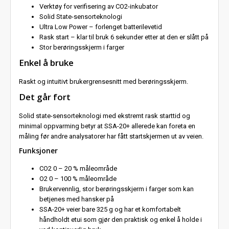
Verktøy for verifisering av CO2-inkubator
Solid State-sensorteknologi
Ultra Low Power – forlenget batterilevetid
Rask start – klar til bruk 6 sekunder etter at den er slått på
Stor berøringsskjerm i farger
Enkel å bruke
Raskt og intuitivt brukergrensesnitt med berøringsskjerm.
Det går fort
Solid state-sensorteknologi med ekstremt rask starttid og
minimal oppvarming betyr at SSA-20+ allerede kan foreta en
måling før andre analysatorer har fått startskjermen ut av veien.
Funksjoner
CO2 0 – 20 % måleområde
O2 0 – 100 % måleområde
Brukervennlig, stor berøringsskjerm i farger som kan
betjenes med hansker på
SSA-20+ veier bare 325 g og har et komfortabelt
håndholdt etui som gjør den praktisk og enkel å holde i