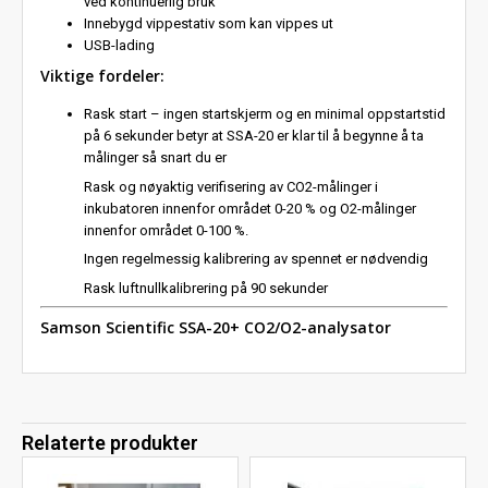
ved kontinuerlig bruk
Innebygd vippestativ som kan vippes ut
USB-lading
Viktige fordeler:
Rask start – ingen startskjerm og en minimal oppstartstid
på 6 sekunder betyr at SSA-20 er klar til å begynne å ta
målinger så snart du er
Rask og nøyaktig verifisering av CO2-målinger i
inkubatoren innenfor området 0-20 % og O2-målinger
innenfor området 0-100 %.
Ingen regelmessig kalibrering av spennet er nødvendig
Rask luftnullkalibrering på 90 sekunder
Samson Scientific SSA-20+ CO2/O2-analysator
Relaterte produkter