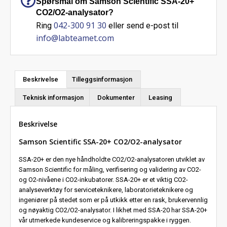
Spørsmål om Samson Scientific SSA-20+
CO2/O2-analysator?
042-300 91 30
Ring
eller send e-post til
info@labteamet.com
Beskrivelse
Tilleggsinformasjon
Teknisk informasjon
Dokumenter
Leasing
Beskrivelse
Samson Scientific SSA-20+ CO2/O2-analysator
SSA-20+ er den nye håndholdte CO2/O2-analysatoren utviklet av
Samson Scientific for måling, verifisering og validering av CO2-
og O2-nivåene i CO2-inkubatorer. SSA-20+ er et viktig CO2-
analyseverktøy for serviceteknikere, laboratorieteknikere og
ingeniører på stedet som er på utkikk etter en rask, brukervennlig
og nøyaktig CO2/O2-analysator. I likhet med SSA-20 har SSA-20+
vår utmerkede kundeservice og kalibreringspakke i ryggen.