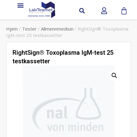
Hjem
/
Tester
/
Allmennmedisin
/ RightSign® Toxoplasma
IgM-test 25 testkassetter
RightSign® Toxoplasma IgM-test 25
testkassetter