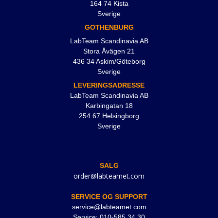
164 74 Kista
Sverige
GOTHENBURG
LabTeam Scandinavia AB
Stora Åvägen 21
436 34 Askim/Göteborg
Sverige
LEVERINGSADRESSE
LabTeam Scandinavia AB
Karbingatan 18
254 67 Helsingborg
Sverige
SALG
order@labteamet.com
SERVICE OG SUPPORT
service@labteamet.com
Service: 010-585 34 30