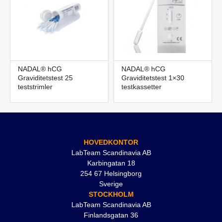
NADAL® hCG
NADAL® hCG
Graviditetstest 25
Graviditetstest 1×30
teststrimler
testkassetter
HOVEDKONTOR
LabTeam Scandinavia AB
Karbingatan 18
254 67 Helsingborg
Sverige
STOCKHOLM
LabTeam Scandinavia AB
Finlandsgatan 36