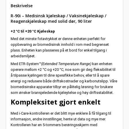
Beskrivelse
R-90i – Medisinsk kjøleskap / Vaksinekjøleskap /
Reagenskjøleskap med solid dør, 90 liter
+2 °C til +20 °C Kjøleskap
Med det minste fotavtrykket er denne enheten perfekt for
oppbevaring av biomedisinsk innhold i rom med begrenset
plass. Enheten kan plasseres på et bord for enkel tilgang i
arbeidsmiljøet.
Med ETR-System™
(Extended Temperature Range)
kan enheten
operere mellom +2 °C og +20 °C, noe som gir deg fleksibilitet til
å tilpasse kjølingen til dine spesifikke behov, eller til å spare
energi og redusere både driftskostnader og karbonutslipp. Våre
biomedisinske apparater tilbyr en pålitelig løsning for brukere
som ønsker bransjeledende kjøleytelse og høy driftsstabilitet.
Kompleksitet gjort enkelt
Med i-Care-kontrolleren er det blitt mye enklere å få tilgang til
informasjon, endre innstillinger, hente ut data og mye mer.
Kontrolleren har en 5-tommers berøringsskjerm med