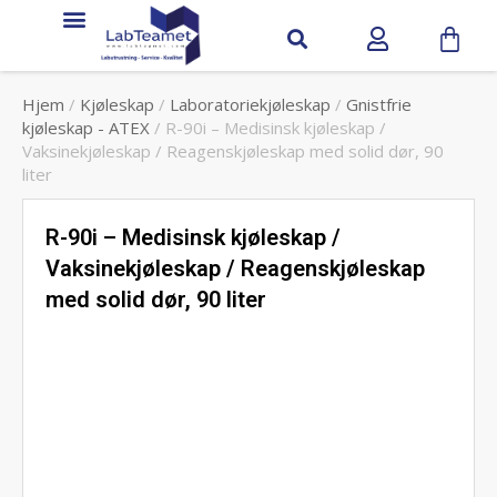
Service & support
Hjem
/
Kjøleskap
/
Laboratoriekjøleskap
/
Gnistfrie
kjøleskap - ATEX
/ R-90i – Medisinsk kjøleskap /
Vaksinekjøleskap / Reagenskjøleskap med solid dør, 90
liter
R-90i – Medisinsk kjøleskap /
Vaksinekjøleskap / Reagenskjøleskap
med solid dør, 90 liter