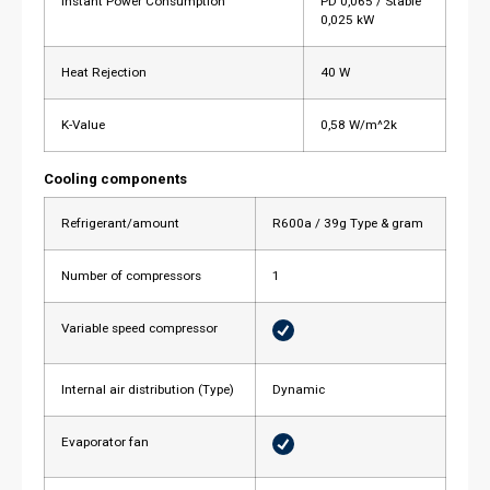
Instant Power Consumption
PD 0,065 / Stable
0,025 kW
Heat Rejection
40 W
K-Value
0,58 W/m^2k
Cooling components
Refrigerant/amount
R600a / 39g Type & gram
Number of compressors
1
Variable speed compressor
Internal air distribution (Type)
Dynamic
Evaporator fan