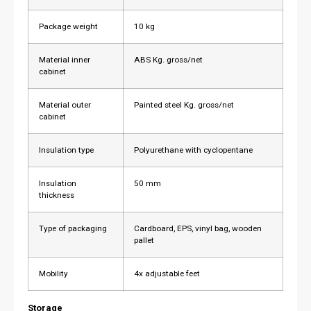
Package weight
10 kg
Material inner
ABS Kg. gross/net
cabinet
Material outer
Painted steel Kg. gross/net
cabinet
Insulation type
Polyurethane with cyclopentane
Insulation
50 mm
thickness
Type of packaging
Cardboard, EPS, vinyl bag, wooden
pallet
Mobility
4x adjustable feet
Storage