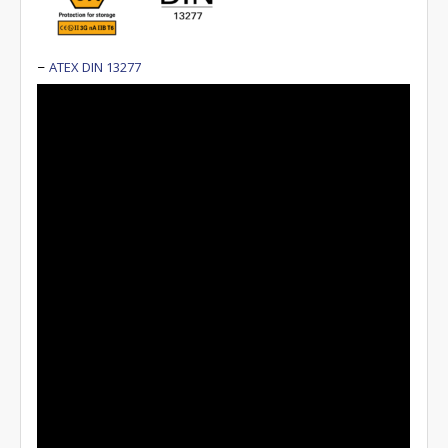
ATEX
DIN 13277
–