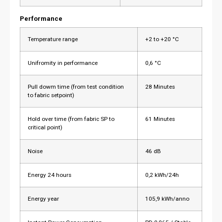
Performance
Temperature range
+2 to +20 °C
Unifromity in performance
0,6 °C
Pull dowm time (from test condition
28 Minutes
to fabric setpoint)
Hold over time (from fabric SP to
61 Minutes
critical point)
Noise
46 dB
Energy 24 hours
0,2 kWh/24h
Energy year
105,9 kWh/anno