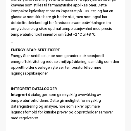
kravene som stilles til farmasøytiske applikasjoner. Dette
kompakte kjøleskapet har en kapasitet på 109 liter, og har en
glassdør som ikke bare gir bedre sikt, men som også har
dobbeltrudeteknologi for å redusere varmepåvirkningen fra
omgivelsene og sikre optimal temperaturjevnhet med presis
temperaturkontroll innenfor området +2 °C til +8 °C.
–
ENERGY STAR-SERTIFISERT
Energy Star-sertifisert, noe som garanterer eksepsjonell
energieffektivitet og redusert miljøpåvirkning, samtidig som den
opprettholder overlegen ytelse i temperaturfølsomme
lagringsapplikasjoner.
–
INTEGRERT DATALOGGER
Integrert dat
alogger, som gir nøyaktig overvåking av
temperaturforholdene. Dette gir mulighet for nøyaktig
dataregistrering og analyse, noe som sikrer optimale
lagringsforhold for kritiske prøver og opprettholder samsvar
med regelverket.
–