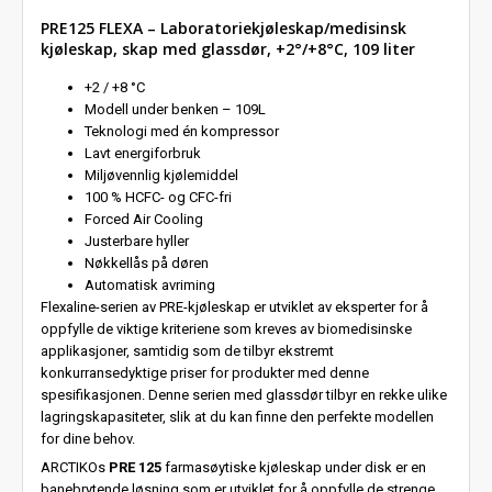
PRE125 FLEXA – Laboratoriekjøleskap/medisinsk
kjøleskap, skap med glassdør, +2°/+8°C, 109 liter
+2 / +8 °C
Modell under benken – 109L
Teknologi med én kompressor
Lavt energiforbruk
Miljøvennlig kjølemiddel
100 % HCFC- og CFC-fri
Forced Air Cooling
Justerbare hyller
Nøkkellås på døren
Automatisk avriming
Flexaline-serien av PRE-kjøleskap er utviklet av eksperter for å
oppfylle de viktige kriteriene som kreves av biomedisinske
applikasjoner, samtidig som de tilbyr ekstremt
konkurransedyktige priser for produkter med denne
spesifikasjonen. Denne serien med glassdør tilbyr en rekke ulike
lagringskapasiteter, slik at du kan finne den perfekte modellen
for dine behov.
ARCTIKOs
PRE 125
farmasøytiske kjøleskap under disk er en
banebrytende løsning som er utviklet for å oppfylle de strenge