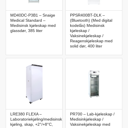
MD40DC-P3B1 – Snaige
PPSR400BT-DLK –
Medical Standard –
(Bluetooth) (Med digital
Medisinsk kjøleskap med
kodelås) Medisinsk
glassdør, 385 liter
kjøleskap /
Vaksinekjøleskap /
Reagenskjøleskap med
solid dør, 400 liter
LRE380 FLEXA –
PR700 – Lab-kjøleskap /
Laboratoriekjøling/medisinsk
Medisinkjøleskap /
kjøling, skap, +2°/+8°C,
Vaksinekjøleskap med