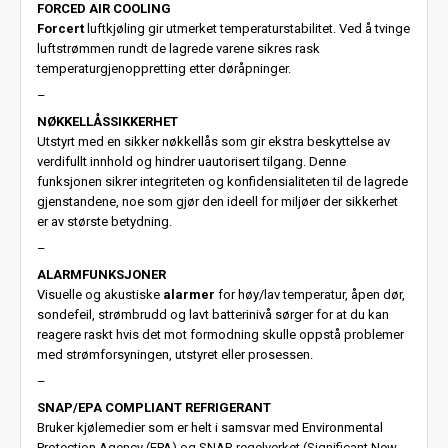
FORCED AIR COOLING
Forcert
luftkjøling gir utmerket temperaturstabilitet. Ved å tvinge
luftstrømmen rundt de lagrede varene sikres rask
temperaturgjenoppretting etter døråpninger.
–
NØKKELLÅSSIKKERHET
Utstyrt med en sikker nøkkellås som gir ekstra beskyttelse av
verdifullt innhold og hindrer uautorisert tilgang. Denne
funksjonen sikrer integriteten og konfidensialiteten til de lagrede
gjenstandene, noe som gjør den ideell for miljøer der sikkerhet
er av største betydning.
–
ALARMFUNKSJONER
Visuelle og akustiske
alarmer
for høy/lav temperatur, åpen dør,
sondefeil, strømbrudd og lavt batterinivå sørger for at du kan
reagere raskt hvis det mot formodning skulle oppstå problemer
med strømforsyningen, utstyret eller prosessen.
–
SNAP/EPA COMPLIANT REFRIGERANT
Bruker kjølemedier som er helt i samsvar med Environmental
Protection Agency (EPA) og SNAP-regelverket (Significant New