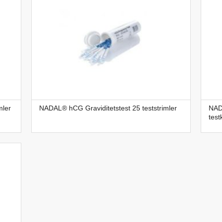
mler
NADAL® hCG Graviditetstest 25 teststrimler
NAD
test