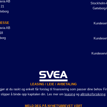
avia AB
Stockholm-k
 21
Gøteborg-
teborg
RESSE
Kundeser
avia AB
18
borg
Kundeser
Kundeservi
LEASING / LEIE / AVBETALING
r at du raskt og enkelt får forslag til finansiering som passer dine behov Fi
leasing
allrisikoforsikring
slipper å binde opp kapitalen din. Les mer om
og
.
MELD DEG PÅ NYHETSBREVET VÅRT