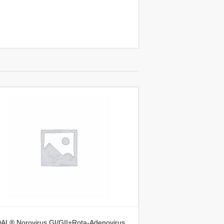
AL® Norovirus GI/GII+Rota-Adenovirus