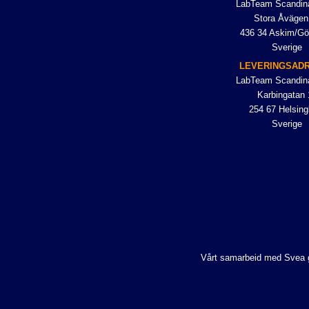
LabTeam Scandin
Stora Åvägen
436 34 Askim/Gö
Sverige
LEVERINGSAD
LabTeam Scandin
Karbingatan 
254 67 Helsing
Sverige
Vårt samarbeid med Svea gjø