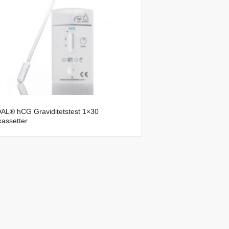
AL® hCG Graviditetstest 1×30
kassetter