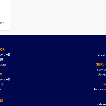
ler
TOR
order
avia AB
18
borg
SERVI
servi
LM
Servi
avia AB
 36
I
labteam
a
RG
Kundeser