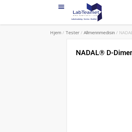
Hjem
/
Tester
/
Allmennmedisin
/ NADAL
NADAL® D-Dimer-