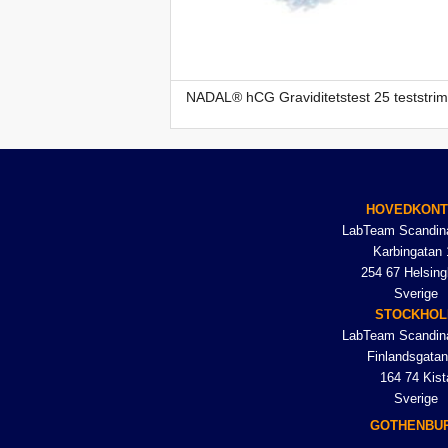
NADAL® hCG Graviditetstest 25 teststrim
HOVEDKON
LabTeam Scandin
Karbingatan 
254 67 Helsing
Sverige
STOCKHO
LabTeam Scandin
Finlandsgatan
164 74 Kist
Sverige
GOTHENBU