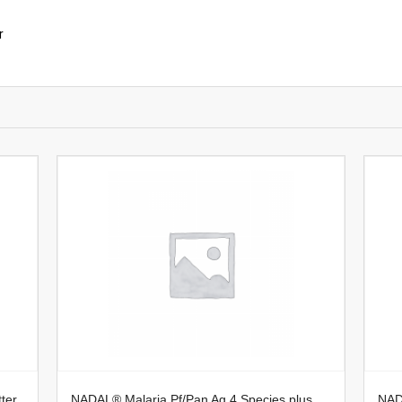
r
ter
NADAL® Malaria Pf/Pan Ag 4 Species plus
NAD