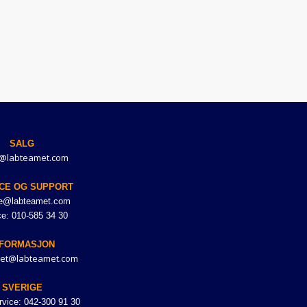
SALG
@labteamet.com
CE OG SUPPORT
ce@labteamet.com
ce: 010-585 34 30
NFORMASJON
et@labteamet.com
SVERIGE
vice: 042-300 91 30