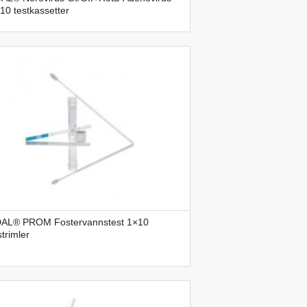
 10 testkassetter
AL® PROM Fostervannstest 1×10
strimler