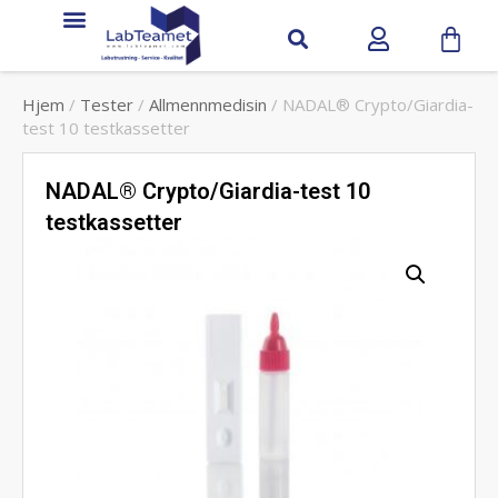
Hjem
/
Tester
/
Allmennmedisin
/ NADAL® Crypto/Giardia-
test 10 testkassetter
NADAL® Crypto/Giardia-test 10
testkassetter