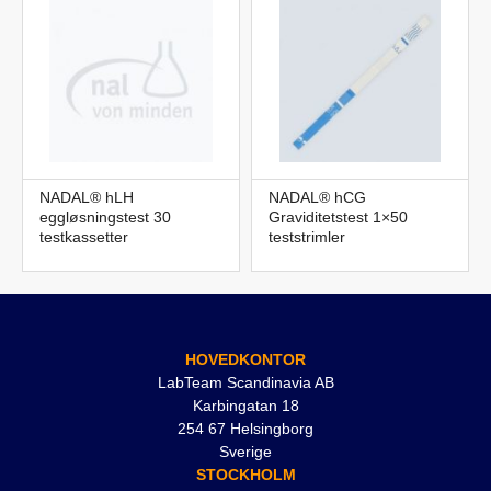
NADAL® hLH
NADAL® hCG
eggløsningstest 30
Graviditetstest 1×50
testkassetter
teststrimler
HOVEDKONTOR
LabTeam Scandinavia AB
Karbingatan 18
254 67 Helsingborg
Sverige
STOCKHOLM