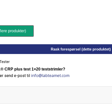
lere produkter)
Rask forespørsel (dette produktet)
Tester
CRP plus test 1×20 teststrimler?
info@labteamet.com
er send e-post til