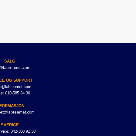
SALG
@labteamet.com
CE OG SUPPORT
ce@labteamet.com
ce: 010-585 34 30
NFORMASJON
et@labteamet.com
SVERIGE
vice: 042-300 91 30