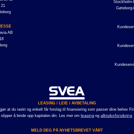
Stockholm-k
 21
Gøteborg-
teborg
RESSE
Kundeser
avia AB
18
borg
Kundeser
Kundeservi
LEASING / LEIE / AVBETALING
r at du raskt og enkelt får forslag til finansiering som passer dine behov Fi
leasing
allrisikoforsikring
slipper å binde opp kapitalen din. Les mer om
og
.
MELD DEG PÅ NYHETSBREVET VÅRT