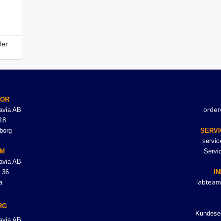
ler
TOR
order
avia AB
18
borg
SERVI
servi
LM
Servi
avia AB
 36
I
labteam
a
RG
Kundeser
avia AB