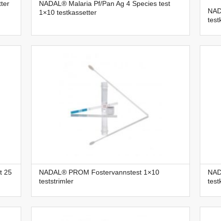
ter
NADAL® Malaria Pf/Pan Ag 4 Species test
NADA
1×10 testkassetter
test
t 25
NADAL® PROM Fostervannstest 1×10
NAD
teststrimler
test