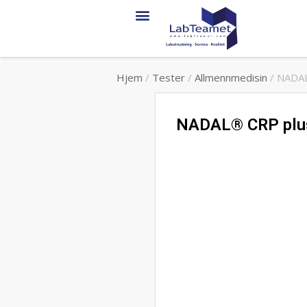
Service & support
Hjem
/
Tester
/
Allmennmedisin
/ NADAL
NADAL® CRP plus 