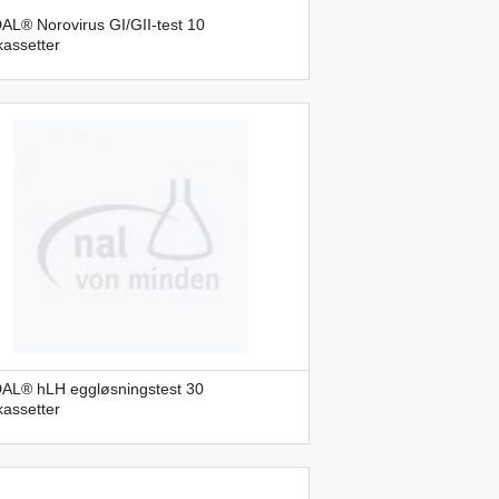
L® Norovirus GI/GII-test 10
kassetter
AL® hLH eggløsningstest 30
kassetter