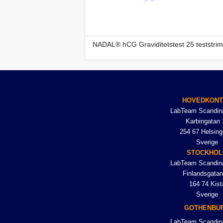
NADAL® hCG Graviditetstest 25 teststrim
HOVEDKON
LabTeam Scandin
Karbingatan 
254 67 Helsing
Sverige
STOCKHO
LabTeam Scandin
Finlandsgatan
164 74 Kist
Sverige
GOTHENBU
LabTeam Scandin