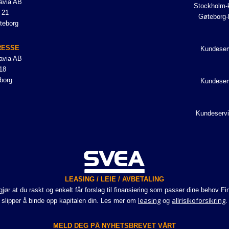
avia AB
Stockholm-k
 21
Gøteborg-
teborg
RESSE
Kundeser
avia AB
18
borg
Kundeser
Kundeservi
LEASING / LEIE / AVBETALING
r at du raskt og enkelt får forslag til finansiering som passer dine behov Fi
leasing
allrisikoforsikring
slipper å binde opp kapitalen din. Les mer om
og
.
MELD DEG PÅ NYHETSBREVET VÅRT