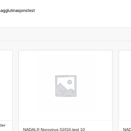
sagglutinasjonstest
ter
NADAL® Norovirus GI/GII-test 10
NAD