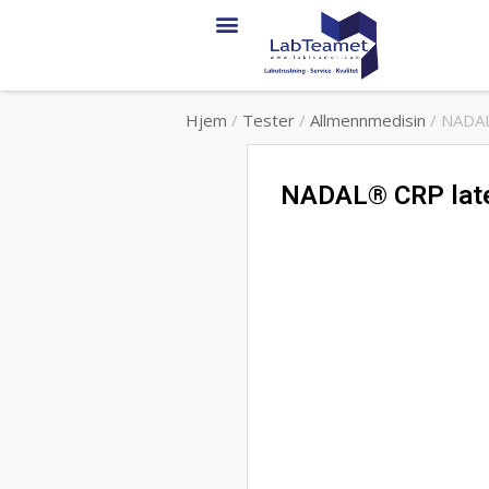
Hjem
/
Tester
/
Allmennmedisin
/ NADAL®
NADAL® CRP latek