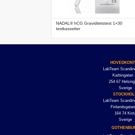
NADAL® hCG Graviditetstest 1×30
testkassetter
HOVEDKON
LabTeam Scandin
Karbingatan 
254 67 Helsing
Sverige
STOCKHO
LabTeam Scandin
Finlandsgatan
164 74 Kist
Sverige
GOTHENBU