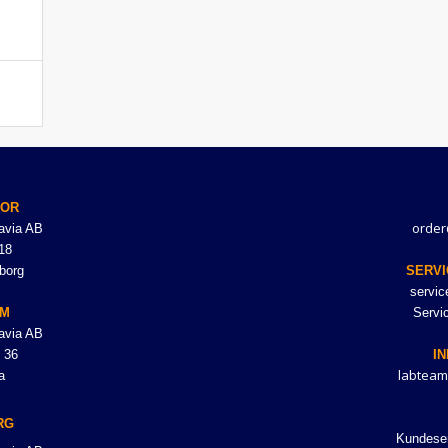
TOR
order
avia AB
18
borg
SERVI
servi
LM
Servi
avia AB
 36
I
labteam
a
RG
Kundeser