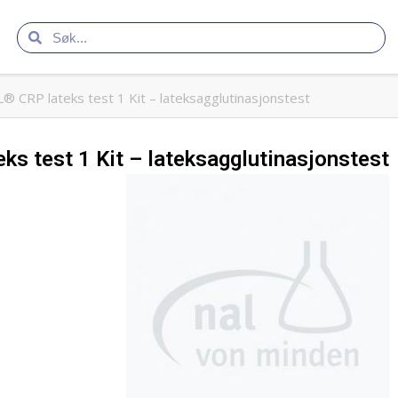
 CRP lateks test 1 Kit – lateksagglutinasjonstest
s test 1 Kit – lateksagglutinasjonstest