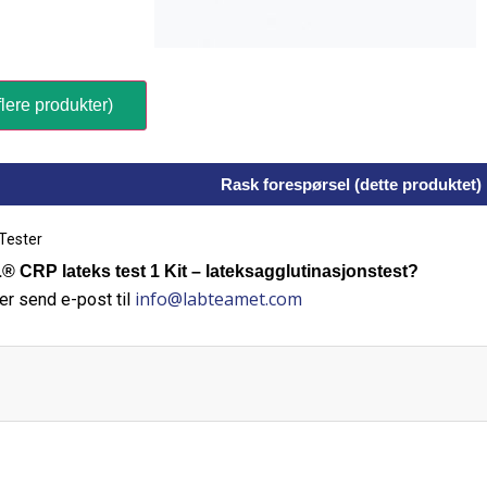
lere produkter)
Rask forespørsel (dette produktet)
Tester
RP lateks test 1 Kit – lateksagglutinasjonstest?
info@labteamet.com
er send e-post til