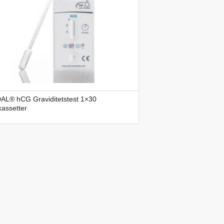
AL® hCG Graviditetstest 1×30
kassetter