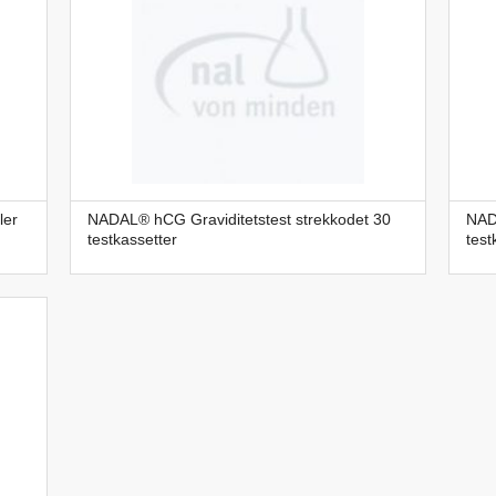
ler
NADAL® hCG Graviditetstest strekkodet 30
NAD
testkassetter
test