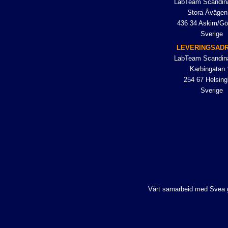
LabTeam Scandin
Stora Åvägen
436 34 Askim/Gö
Sverige
LEVERINGSAD
LabTeam Scandin
Karbingatan 
254 67 Helsing
Sverige
Vårt samarbeid med Svea gjø