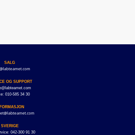
SALG
@labteamet.com
CE OG SUPPORT
ce@labteamet.com
ce: 010-585 34 30
NFORMASJON
et@labteamet.com
SVERIGE
vice: 042-300 91 30