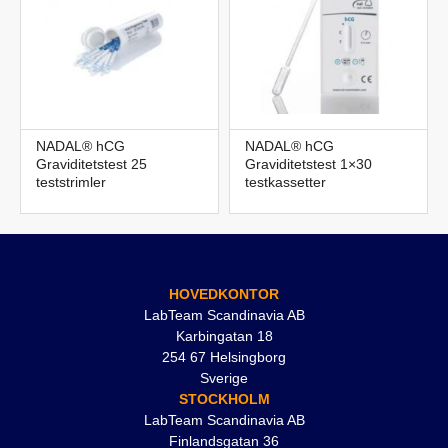
NADAL® hCG
NADAL® hCG
Graviditetstest 25
Graviditetstest 1×30
teststrimler
testkassetter
HOVEDKONTOR
LabTeam Scandinavia AB
Karbingatan 18
254 67 Helsingborg
Sverige
STOCKHOLM
LabTeam Scandinavia AB
Finlandsgatan 36