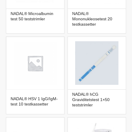
NADAL® Microalbumin
NADAL®
test 50 teststrimler
Mononukleosetest 20
testkassetter
NADAL® hCG
NADAL® HSV 1 IgG/IgM-
Graviditetstest 1×50
test 10 testkassetter
teststrimler