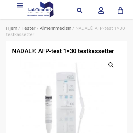
Hjem
/
Tester
/
Allmennmedisin
/ NADAL® AFP-test 1×30
testkassetter
NADAL® AFP-test 1×30 testkassetter