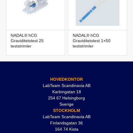
NADAL® hCG
NADAL® hCG
Graviditetstest 25
Graviditetstest 1×50
teststrimler
teststrimler
HOVEDKONTOR
LabTeam Scandinavia AB
Karbingatan 18
254 67 Helsingborg
Sverige
STOCKHOLM
LabTeam Scandinavia AB
Finlandsgatan 36
164 74 Kista