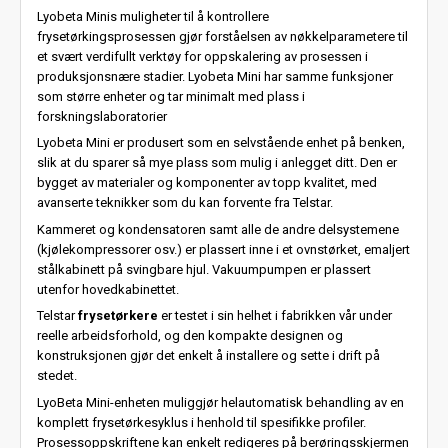
Lyobeta Minis muligheter til å kontrollere
frysetørkingsprosessen gjør forståelsen av nøkkelparametere til
et svært verdifullt verktøy for oppskalering av prosessen i
produksjonsnære stadier. Lyobeta Mini har samme funksjoner
som større enheter og tar minimalt med plass i
forskningslaboratorier
Lyobeta Mini er produsert som en selvstående enhet på benken,
slik at du sparer så mye plass som mulig i anlegget ditt. Den er
bygget av materialer og komponenter av topp kvalitet, med
avanserte teknikker som du kan forvente fra Telstar.
Kammeret og kondensatoren samt alle de andre delsystemene
(kjølekompressorer osv.) er plassert inne i et ovnstørket, emaljert
stålkabinett på svingbare hjul. Vakuumpumpen er plassert
utenfor hovedkabinettet.
Telstar
frysetørkere
er testet i sin helhet i fabrikken vår under
reelle arbeidsforhold, og den kompakte designen og
konstruksjonen gjør det enkelt å installere og sette i drift på
stedet.
LyoBeta Mini-enheten muliggjør helautomatisk behandling av en
komplett frysetørkesyklus i henhold til spesifikke profiler.
Prosessoppskriftene kan enkelt redigeres på berøringsskjermen