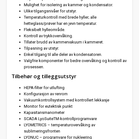
Mulighet for isolering av kammer og kondensator.
Ulike tilgangsnivåer for utstyr.
Temperaturkontroll med brede hyller; alle
hetteglass/prøver har en jevn temperatur.
Fleksibelt hylleområde.
Kontroll av trykkovervåking.
Tillater brudd av kammervakuum i kammeret.
Tilpasning av utstyr.
Enkel tilgang til alle deler av kondensatoren.
Valgfrie komponenter for bedre overvåking og kontroll av
prosessen.
Tilbehør og tilleggsutstyr
HEPA-filter for utlufting
Konfigurasjon av renrom
Vakuumkontrollsystem med kontrollert lekkasje
Monitor for eutektisk punkt
Kapasitansmanometer
SCADA LyoSuiteTM-kontrollprogramvare
LYOMETRICS – temperaturovervåking av
sublimeringsfronten
LYONUC – programvare for nukleering