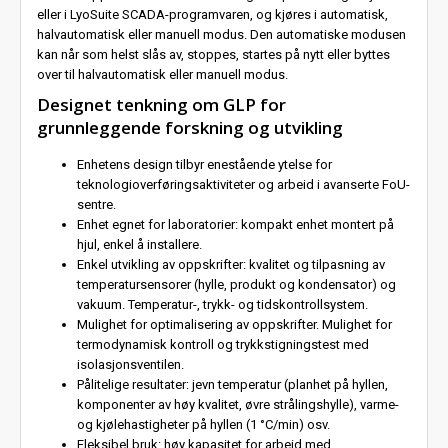
eller i LyoSuite SCADA-programvaren, og kjøres i automatisk,
halvautomatisk eller manuell modus. Den automatiske modusen
kan når som helst slås av, stoppes, startes på nytt eller byttes
over til halvautomatisk eller manuell modus.
Designet tenkning om GLP for
grunnleggende forskning og utvikling
Enhetens design tilbyr
enestående
ytelse for
teknologioverføringsaktiviteter og arbeid i avanserte FoU-
sentre.
Enhet egnet for laboratorier: kompakt enhet montert på
hjul, enkel å installere.
Enkel utvikling av oppskrifter: kvalitet og tilpasning av
temperatursensorer (hylle, produkt og kondensator) og
vakuum. Temperatur-, trykk- og tidskontrollsystem.
Mulighet for optimalisering av oppskrifter. Mulighet for
termodynamisk kontroll og trykkstigningstest med
isolasjonsventilen.
Pålitelige resultater: jevn temperatur (planhet på hyllen,
komponenter av høy kvalitet, øvre strålingshylle), varme-
og kjølehastigheter på hyllen (1 °C/min) osv.
Fleksibel bruk: høy kapasitet for arbeid med