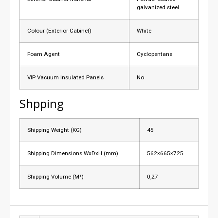
galvanized steel
Colour (Exterior Cabinet)
White
Foam Agent
Cyclopentane
VIP Vacuum Insulated Panels
No
Shpping
Shipping Weight (KG)
45
Shipping Dimensions WxDxH (mm)
562×665×725
Shipping Volume (M³)
0,27