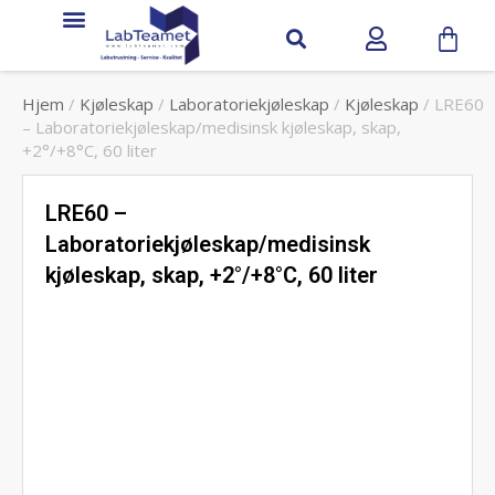
Service & support
Hjem
/
Kjøleskap
/
Laboratoriekjøleskap
/
Kjøleskap
/ LRE60
– Laboratoriekjøleskap/medisinsk kjøleskap, skap,
+2°/+8°C, 60 liter
LRE60 –
Laboratoriekjøleskap/medisinsk
kjøleskap, skap, +2°/+8°C, 60 liter