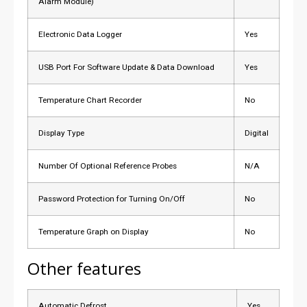
Alarm Module)
Electronic Data Logger
Yes
USB Port For Software Update & Data Download
Yes
Temperature Chart Recorder
No
Display Type
Digital
Number Of Optional Reference Probes
N/A
Password Protection for Turning On/Off
No
Temperature Graph on Display
No
Other features
Automatic Defrost
Yes