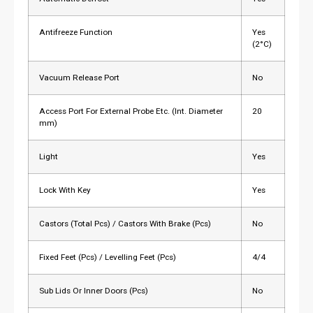
Antifreeze Function
Yes
(2°C)
Vacuum Release Port
No
Access Port For External Probe Etc. (Int. Diameter
20
mm)
Light
Yes
Lock With Key
Yes
Castors (Total Pcs) / Castors With Brake (Pcs)
No
Fixed Feet (Pcs) / Levelling Feet (Pcs)
4/4
Sub Lids Or Inner Doors (Pcs)
No