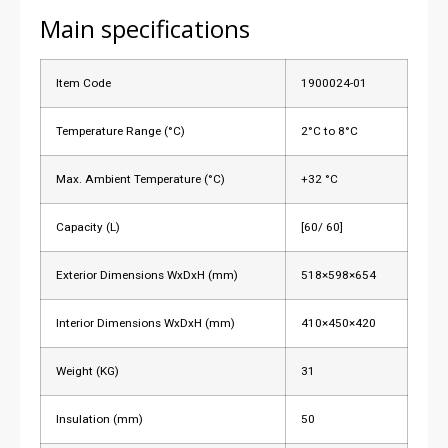
Main specifications
Item Code
1900024-01
Temperature Range (°C)
2°C to 8°C
Max. Ambient Temperature (°C)
+32 °C
Capacity (L)
[60/ 60]
Exterior Dimensions WxDxH (mm)
518×598×654
Interior Dimensions WxDxH (mm)
410×450×420
Weight (KG)
31
Insulation (mm)
50