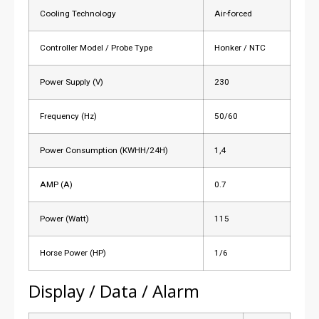
Cooling Technology
Air-forced
Controller Model / Probe Type
Honker / NTC
Power Supply (V)
230
Frequency (Hz)
50/60
Power Consumption (KWHH/24H)
1,4
AMP (A)
0.7
Power (Watt)
115
Horse Power (HP)
1/6
Display / Data / Alarm