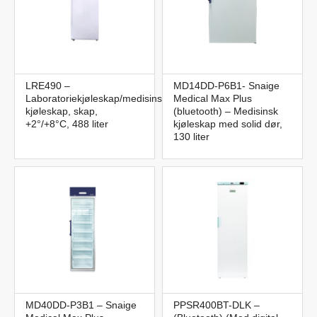
LRE490 –
MD14DD-P6B1- Snaige
Laboratoriekjøleskap/medisinsk
Medical Max Plus
kjøleskap, skap,
(bluetooth) – Medisinsk
+2°/+8°C, 488 liter
kjøleskap med solid dør,
130 liter
MD40DD-P3B1 – Snaige
PPSR400BT-DLK –