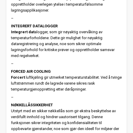
opprettholder overlegen ytelse i temperaturfølsomme
lagringsapplikasjoner.
–
INTEGRERT DATALOGGER
Integrert dat
alogger, som gir nøyaktig overvåking av
temperaturforholdene. Dette gir mulighet for nøyaktig
dataregistrering og analyse, noe som sikrer optimale
lagringsforhold for kritiske prøver og opprettholder samsvar
med regelverket.
–
FORCED AIR COOLING
Forcert
luftkjøling gir utmerket temperaturstabilitet. Ved å tvinge
luftstrømmen rundt de lagrede varene sikres rask
temperaturgjenoppretting etter døråpninger.
–
NØKKELLÅSSIKKERHET
Utstyrt med en sikker nøkkellås som gir ekstra beskyttelse av
verdifullt innhold og hindrer uautorisert tilgang. Denne
funksjonen sikrer integriteten og konfidensialiteten til
oppbevarte gjenstander, noe som gjør den ideell for miljøer der