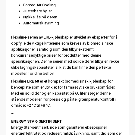
Forced Air Cooling
Justerbare hyller
Nøkkellås på døren
Automatisk avriming
Flexaline-serien av LRE-kjøleskap er utviklet av eksperter for å
oppfylle de viktige kriteriene som kreves av biomedisinske
applikasjoner, samtidig som den tilbyr ekstremt
konkurransedyktige priser for produkter med denne
spesifikasjonen. Denne serien med solide dører tilbyr en rekke
ulike lagringskapasiteter, slik at du kan finne den perfekte
modellen for dine behov.
Flexaline
LRE 60
er et kompakt biomedisinsk kjøleskap for
benkeplate som er utviklet for farmasøytiske bruksområder.
Med en solid dør og en kapasitet på 60 liter sørger denne
stående modellen for presis og pålitelig temperaturkontroll i
området +2 °C til +8 °C.
–
ENERGY STAR-SERTIFISERT
Energy Star-sertifisert, noe som garanterer eksepsjonell
energieffektivitet og redusert miljøpåvirkning, samtidig som den