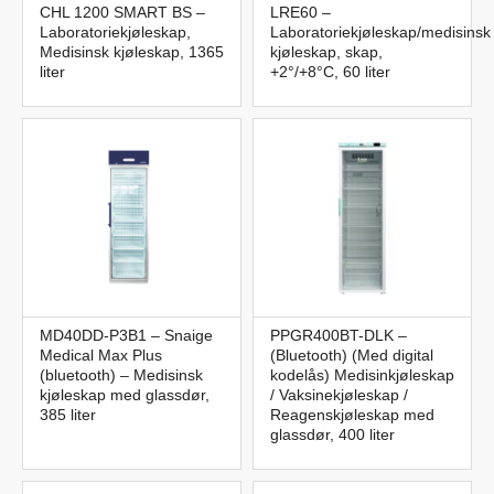
CHL 1200 SMART BS –
LRE60 –
Laboratoriekjøleskap,
Laboratoriekjøleskap/medisinsk
Medisinsk kjøleskap, 1365
kjøleskap, skap,
liter
+2°/+8°C, 60 liter
MD40DD-P3B1 – Snaige
PPGR400BT-DLK –
Medical Max Plus
(Bluetooth) (Med digital
(bluetooth) – Medisinsk
kodelås) Medisinkjøleskap
kjøleskap med glassdør,
/ Vaksinekjøleskap /
385 liter
Reagenskjøleskap med
glassdør, 400 liter