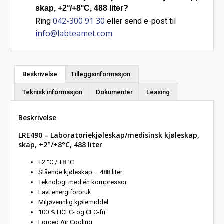
skap, +2°/+8°C, 488 liter?
042-300 91 30
Ring
eller send e-post til
info@labteamet.com
Beskrivelse
Tilleggsinformasjon
Teknisk informasjon
Dokumenter
Leasing
Beskrivelse
LRE490 – Laboratoriekjøleskap/medisinsk kjøleskap,
skap, +2°/+8°C, 488 liter
+2 °C / +8 °C
Stående kjøleskap – 488 liter
Teknologi med én kompressor
Lavt energiforbruk
Miljøvennlig kjølemiddel
100 % HCFC- og CFC-fri
Forced Air Cooling