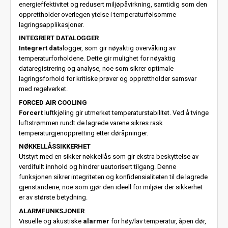
energieffektivitet og redusert miljøpåvirkning, samtidig som den
opprettholder overlegen ytelse i temperaturfølsomme
lagringsapplikasjoner.
INTEGRERT DATALOGGER
Integrert dat
alogger, som gir nøyaktig overvåking av
temperaturforholdene. Dette gir mulighet for nøyaktig
dataregistrering og analyse, noe som sikrer optimale
lagringsforhold for kritiske prøver og opprettholder samsvar
med regelverket.
FORCED AIR COOLING
Forcert
luftkjøling gir utmerket temperaturstabilitet. Ved å tvinge
luftstrømmen rundt de lagrede varene sikres rask
temperaturgjenoppretting etter døråpninger.
NØKKELLÅSSIKKERHET
Utstyrt med en sikker nøkkellås som gir ekstra beskyttelse av
verdifullt innhold og hindrer uautorisert tilgang. Denne
funksjonen sikrer integriteten og konfidensialiteten til de lagrede
gjenstandene, noe som gjør den ideell for miljøer der sikkerhet
er av største betydning.
ALARMFUNKSJONER
Visuelle og akustiske
alarmer
for høy/lav temperatur, åpen dør,