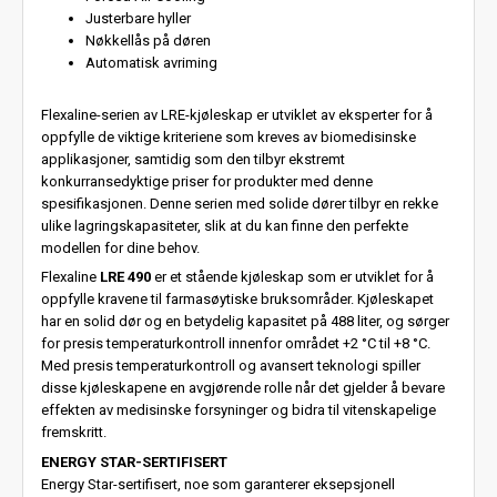
Justerbare hyller
Nøkkellås på døren
Automatisk avriming
Flexaline-serien av LRE-kjøleskap er utviklet av eksperter for å
oppfylle de viktige kriteriene som kreves av biomedisinske
applikasjoner, samtidig som den tilbyr ekstremt
konkurransedyktige priser for produkter med denne
spesifikasjonen. Denne serien med solide dører tilbyr en rekke
ulike lagringskapasiteter, slik at du kan finne den perfekte
modellen for dine behov.
Flexaline
LRE 490
er et stående kjøleskap som er utviklet for å
oppfylle kravene til farmasøytiske bruksområder. Kjøleskapet
har en solid dør og en betydelig kapasitet på 488 liter, og sørger
for presis temperaturkontroll innenfor området +2 °C til +8 °C.
Med presis temperaturkontroll og avansert teknologi spiller
disse kjøleskapene en avgjørende rolle når det gjelder å bevare
effekten av medisinske forsyninger og bidra til vitenskapelige
fremskritt.
ENERGY STAR-SERTIFISERT
Energy Star-sertifisert, noe som garanterer eksepsjonell