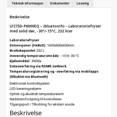
Teknisk informasjon
Dokumenter
Leasing
Beskrivelse
LF27SD-P6000EQ – (bluetooth) – Laboratoriefryser
med solid dør, -30°/-15°C, 232 liter
Laboratoriefryser
Dimensjoner (HxBxD)
: 1630x600x650mm
Bruttokapasitet
: 232 L
Innvendig temperaturområde
: -15 til -30 °C
Kjølemiddel
: R600a
Dataoverføring via RS485-nettverk
Temperaturregistrering og -overføring via mobilapps
(tilkoblet via Bluetooth)
Elektronisk kontrollsystem
LED-berøringsskjerm
Optisk og akustisk temperaturalarm
Nødstrømforsyning til kontrolleren
Tilgangsport / Tilkobling for ekstern sonde
Beskrivelse