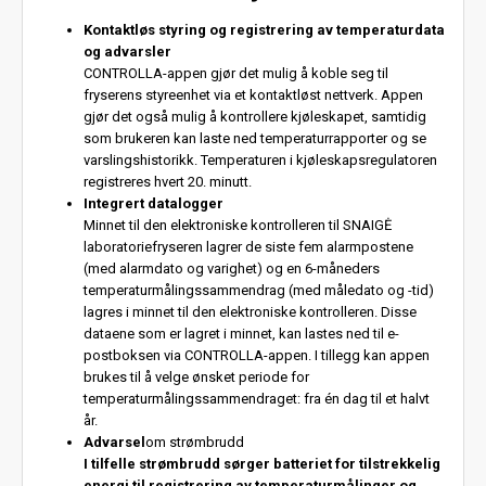
Kontaktløs styring og registrering av temperaturdata
og advarsler
CONTROLLA-appen gjør det mulig å koble seg til
fryserens styreenhet via et kontaktløst nettverk. Appen
gjør det også mulig å kontrollere kjøleskapet, samtidig
som brukeren kan laste ned temperaturrapporter og se
varslingshistorikk. Temperaturen i kjøleskapsregulatoren
registreres hvert 20. minutt.
Integrert datalogger
Minnet til den elektroniske kontrolleren til SNAIGĖ
laboratoriefryseren lagrer de siste fem alarmpostene
(med alarmdato og varighet) og en 6-måneders
temperaturmålingssammendrag (med måledato og -tid)
lagres i minnet til den elektroniske kontrolleren. Disse
dataene som er lagret i minnet, kan lastes ned til e-
postboksen via CONTROLLA-appen. I tillegg kan appen
brukes til å velge ønsket periode for
temperaturmålingssammendraget: fra én dag til et halvt
år.
Advarsel
om strømbrudd
I tilfelle strømbrudd sørger batteriet for tilstrekkelig
energi til registrering av temperaturmålinger og