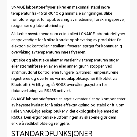
SNAIGĖ laboratoriefryser sikrer en maksimal stabil indre
temperatur fra -15 til -30 °C og minimale svingninger. Slike
forhold er egnet for oppbevaring av medisiner, forskningsprøver,
reagenser og laboratorieutstyr.
Sikkerhetssystemene som er installert i SNAIGĖ laboratoriefryser
er nødvendige for å sikre korrekt oppbevaring av produkter. En
elektronisk kontroller installert i fryseren sørger for kontinuerlig
overvåking av temperaturen inne i fryseren.
Optiske og akustiske alarmer varsler hvis temperaturen stiger
eller strømtilførselen av en eller annen grunn stopper. Ved
strømbrudd vil kontrolleren fungere i 24 timer. Temperaturene
registreres og overføres via mobilapplikasjoner (tilkoblet via
Bluetooth). Vi tilbyr også BOSS overvåkingssystem for
dataoverføring via RS485-nettverk.
SNAIGĖ laboratoriefrysere er laget av materialer og komponenter
av høyeste kvalitet for å sikre effektiv kjøling og stabil drift. Som
i alle SNAIGĖ-kjøleskap bruker vi det økologiske kjølemediet
R600a. Den ergonomiske utformingen av skapene gjør dem
enkle å vedlikeholde og rengjøre.
STANDARDFUNKSJONER