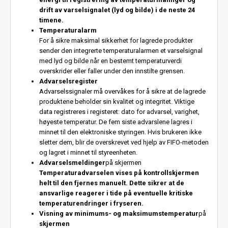
drift av varselsignalet (lyd og bilde) i de neste 24
timene.
Temperaturalarm
For å sikre maksimal sikkerhet for lagrede produkter
sender den integrerte temperaturalarmen et varselsignal
med lyd og bilde når en bestemt temperaturverdi
overskrider eller faller under den innstilte grensen.
Advarselsregister
Advarselssignaler må overvåkes for å sikre at de lagrede
produktene beholder sin kvalitet og integritet. Viktige
data registreres i registeret: dato for advarsel, varighet,
høyeste temperatur. De fem siste advarslene lagres i
minnet til den elektroniske styringen. Hvis brukeren ikke
sletter dem, blir de overskrevet ved hjelp av FIFO-metoden
og lagret i minnet til styreenheten.
Advarselsmeldinger
på skjermen
Temperaturadvarselen vises på kontrollskjermen
helt til den fjernes manuelt. Dette sikrer at de
ansvarlige reagerer i tide på eventuelle kritiske
temperaturendringer i fryseren.
Visning av minimums- og maksimumstemperatur
på
skjermen