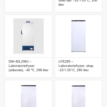
solid dør, -25°/-10°C, 100
liter
DW-40L298J –
LFE285 –
Laboratoriefryser
Laboratoriefryser, skap
(stående), -40 ℃, 298 liter
-15°/-25°C, 285 liter