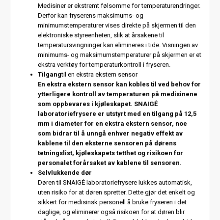
Medisiner er ekstremt følsomme for temperaturendringer.
Derfor kan fryserens maksimums- og
minimumstemperaturer vises direkte på skjermen til den
elektroniske styreenheten, slik at årsakene til
temperatursvingninger kan elimineres i tide. Visningen av
minimums- og maksimumstemperaturer på skjermen er et
ekstra verktøy for temperaturkontroll i fryseren.
Tilgang
til en ekstra ekstern sensor
En ekstra ekstern sensor kan kobles til ved behov for
ytterligere kontroll av temperaturen på medisinene
som oppbevares i kjøleskapet. SNAIGĖ
laboratoriefrysere er utstyrt med en tilgang på 12,5
mm i diameter for en ekstra ekstern sensor, noe
som bidrar til å unngå enhver negativ effekt av
kablene til den eksterne sensoren på dørens
tetningslist, kjøleskapets tetthet og risikoen for
personalet forårsaket av kablene til sensoren.
Selvlukkende dør
Døren til SNAIGĖ laboratoriefrysere lukkes automatisk,
uten risiko for at døren spretter. Dette gjør det enkelt og
sikkert for medisinsk personell å bruke fryseren i det
daglige, og eliminerer også risikoen for at døren blir