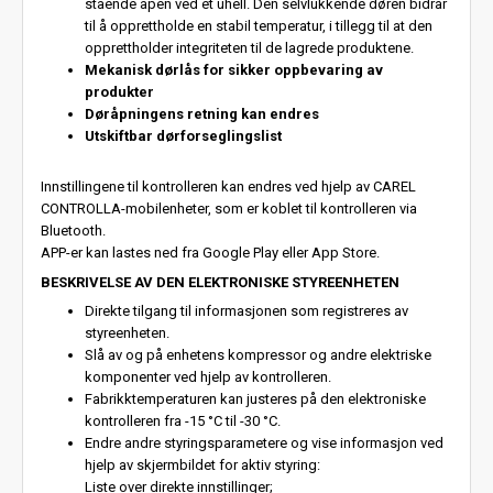
stående åpen ved et uhell. Den selvlukkende døren bidrar
til å opprettholde en stabil temperatur, i tillegg til at den
opprettholder integriteten til de lagrede produktene.
Mekanisk dørlås for sikker oppbevaring av
produkter
Døråpningens retning kan endres
Utskiftbar dørforseglingslist
Innstillingene til kontrolleren kan endres ved hjelp av CAREL
CONTROLLA-mobilenheter, som er koblet til kontrolleren via
Bluetooth.
APP-er kan lastes ned fra Google Play eller App Store.
BESKRIVELSE AV DEN ELEKTRONISKE STYREENHETEN
Direkte tilgang til informasjonen som registreres av
styreenheten.
Slå av og på enhetens kompressor og andre elektriske
komponenter ved hjelp av kontrolleren.
Fabrikktemperaturen kan justeres på den elektroniske
kontrolleren fra -15 °C til -30 °C.
Endre andre styringsparametere og vise informasjon ved
hjelp av skjermbildet for aktiv styring:
Liste over direkte innstillinger;