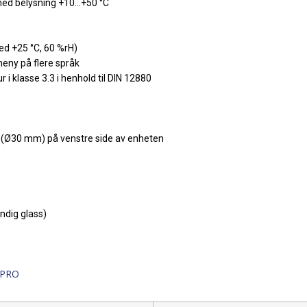
ed belysning +10…+50 °C
ved +25 °C, 60 %rH)
eny på flere språk
i klasse 3.3 i henhold til DIN 12880
r (Ø30 mm) på venstre side av enheten
endig glass)
 PRO