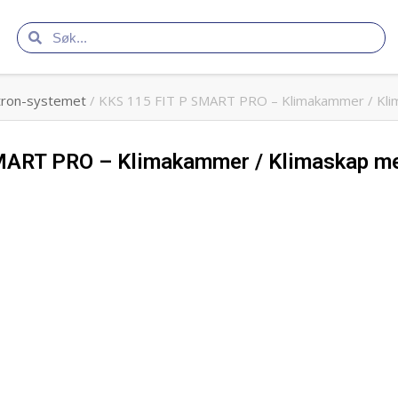
tron-systemet
/ KKS 115 FIT P SMART PRO – Klimakammer / Klim
ART PRO – Klimakammer / Klimaskap med