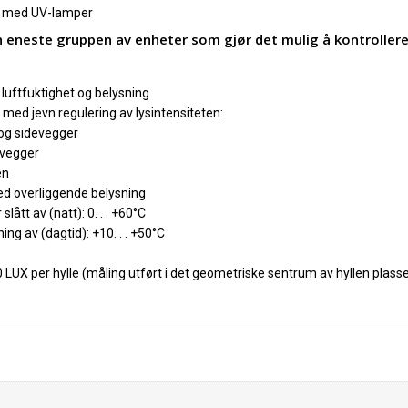
ig med UV-lamper
 eneste gruppen av enheter som gjør det mulig å kontrollere
luftfuktighet og belysning
med jevn regulering av lysintensiteten:
r og sidevegger
devegger
en
d overliggende belysning
ått av (natt): 0. . . +60°C
 av (dagtid): +10. . . +50°C
 LUX per hylle (måling utført i det geometriske sentrum av hyllen plas