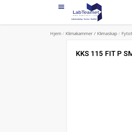
Service & support
Hjem
/
Klimakammer / Klimaskap
/
Fyto
KKS 115 FIT P SM