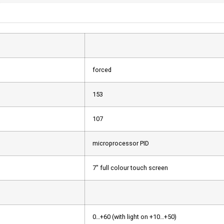
forced
153
107
microprocessor PID
7″ full colour touch screen
0…+60 (with light on +10…+50)