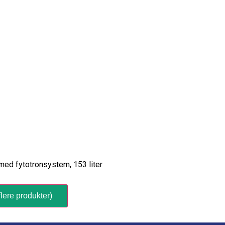
ed fytotronsystem, 153 liter
lere produkter)