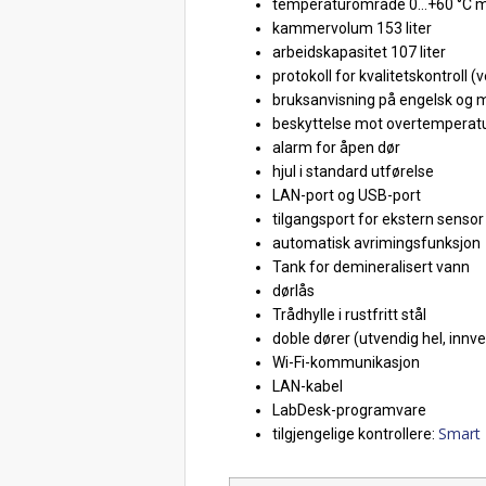
temperaturområde 0…+60 °C m
kammervolum 153 liter
arbeidskapasitet 107 liter
protokoll for kvalitetskontroll (
bruksanvisning på engelsk og m
beskyttelse mot overtemperatur 
alarm for åpen dør
hjul i standard utførelse
LAN-port og USB-port
tilgangsport for ekstern senso
automatisk avrimingsfunksjon
Tank for demineralisert vann
dørlås
Trådhylle i rustfritt stål
doble dører (utvendig hel, innv
Wi-Fi-kommunikasjon
LAN-kabel
LabDesk-programvare
Smart
tilgjengelige kontrollere: