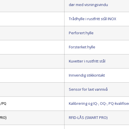
dør med visningsvindu
Trådhylle i rustfritt stål INOX
Perforert hylle
Forsterket hylle
Kuvetter i rustfritt stål
Innvendig stikkontakt
Sensor for lavt vannivå
Kalibrering og IQ-, OQ-, PQ-kvalifise
Q/PQ
RFID-LÅS (SMART PRO)
PRO)