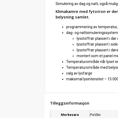
Simulering av dag og natt, også mul
Klimakamre med fytotron er den
belysning samlet.
programmering av temperatur, 
dag- og nattsimuleringssystem 
lysstoffrør plassert i dø
lysstoffrør plassert i si
lysstoffrør plassert i dør
montert som et panel me
Temperaturområde når lyset er sl
Temperaturområde med belysning
valg av lysfarge
maksimal lysintensitet – 15 000
Tilleggsinformasjon
Merkevare
Pol-Eko