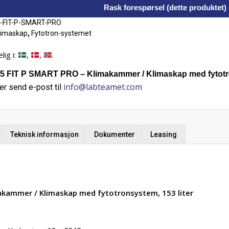
Rask forespørsel (dette produktet)
-FIT-P-SMART-PRO
limaskap
,
Fytotron-systemet
lig i:
,
,
.
 FIT P SMART PRO – Klimakammer / Klimaskap med fytotro
info@labteamet.com
er send e-post til
Teknisk informasjon
Dokumenter
Leasing
akammer / Klimaskap med fytotronsystem, 153 liter