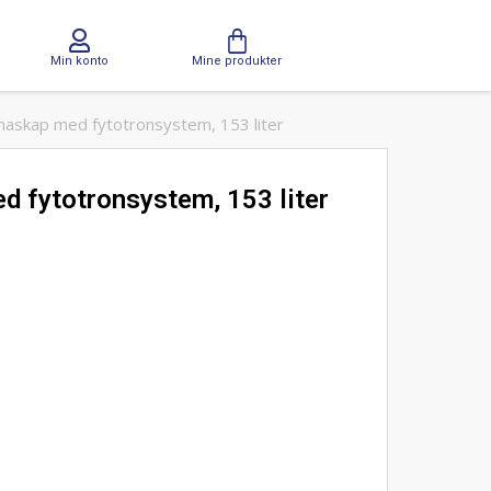
Min konto
Mine produkter
askap med fytotronsystem, 153 liter
 fytotronsystem, 153 liter