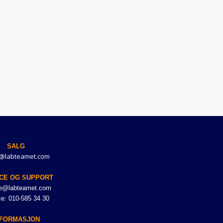
SALG
@labteamet.com
CE OG SUPPORT
ce@labteamet.com
ce: 010-585 34 30
NFORMASJON