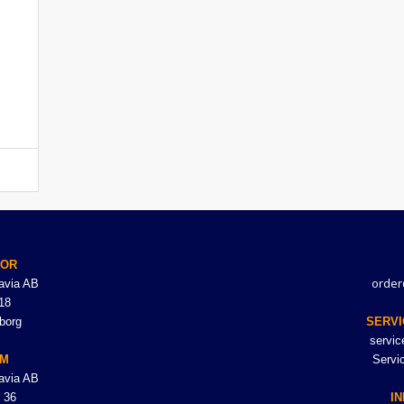
TOR
order
avia AB
18
borg
SERVI
servi
LM
Servi
avia AB
 36
I