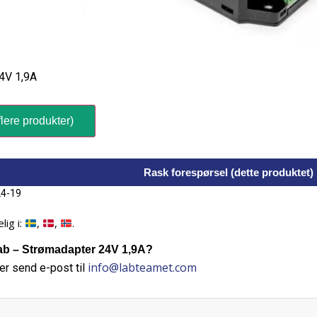
4V 1,9A
lere produkter)
Rask forespørsel (dette produktet)
4-19
lig i:
,
,
.
b – Strømadapter 24V 1,9A?
info@labteamet.com
er send e-post til