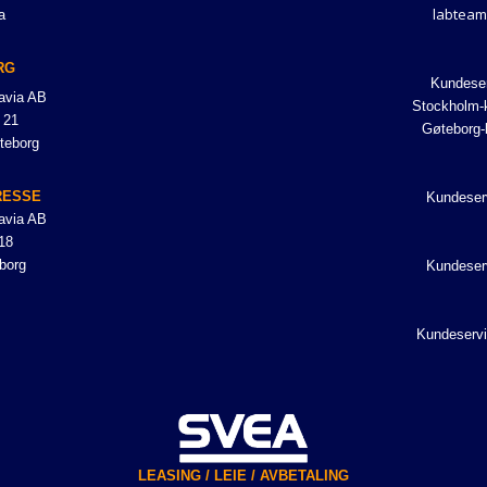
labteam
a
RG
Kundeser
avia AB
Stockholm-k
 21
Gøteborg-
teborg
RESSE
Kundeser
avia AB
18
borg
Kundeser
Kundeservi
LEASING / LEIE / AVBETALING