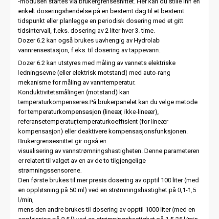
-modusen startes via brukergrensesnittet. Her kan du stille inn en
enkelt doseringshendelse på en bestemt dag til et bestemt
tidspunkt eller planlegge en periodisk dosering med et gitt
tidsintervall, f.eks. dosering av 2 liter hver 3. time.
Dozer 6.2 kan også brukes uavhengig av Hydrolab
vannrensestasjon, f.eks. til dosering av tappevann.
Dozer 6.2 kan utstyres med måling av vannets elektriske
ledningsevne (eller elektrisk motstand) med auto-rang
mekanisme for måling av vanntemperatur.
Konduktivitetsmålingen (motstand) kan
temperaturkompenseres.
På brukerpanelet kan du velge metode
for temperaturkompensasjon (lineær, ikke-lineær),
referansetemperatur,
temperaturkoeffisient (for lineær
kompensasjon) eller deaktivere kompensasjonsfunksjonen.
Brukergrensesnittet gir også en
visualisering av vannstrømningshastigheten. Denne parameteren
er relatert til valget av en av de to tilgjengelige
strømningssensorene.
Den første brukes til mer presis dosering av opptil 100 liter (med
en oppløsning på 50 ml) ved en strømningshastighet på 0,1-1,5
l/min,
mens den andre brukes til dosering av opptil 1000 liter (med en