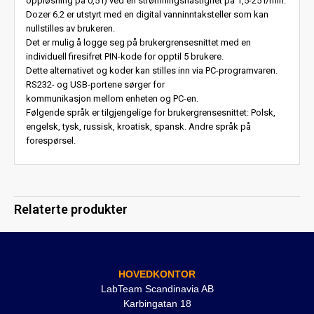
oppløsning på 0,5 l) ved en strømningshastighet på 1,5-25 l/min.
Dozer 6.2 er utstyrt med en digital vanninntaksteller som kan
nullstilles av brukeren.
Det er mulig å logge seg på brukergrensesnittet med en
individuell firesifret PIN-kode for opptil 5 brukere.
Dette alternativet og koder kan stilles inn via PC-programvaren.
RS232- og USB-portene sørger for
kommunikasjon mellom enheten og PC-en.
Følgende språk er tilgjengelige for brukergrensesnittet: Polsk,
engelsk, tysk, russisk, kroatisk, spansk. Andre språk på
forespørsel.
Relaterte produkter
HOVEDKONTOR
LabTeam Scandinavia AB
Karbingatan 18