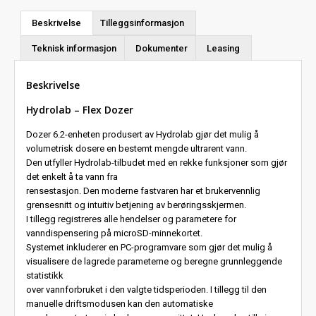
Beskrivelse
Tilleggsinformasjon
Teknisk informasjon
Dokumenter
Leasing
Beskrivelse
Hydrolab – Flex Dozer
Dozer 6.2-enheten produsert av Hydrolab gjør det mulig å
volumetrisk dosere en bestemt mengde ultrarent vann.
Den utfyller Hydrolab-tilbudet med en rekke funksjoner som gjør
det enkelt å ta vann fra
rensestasjon. Den moderne fastvaren har et brukervennlig
grensesnitt og intuitiv betjening av berøringsskjermen.
I tillegg registreres alle hendelser og parametere for
vanndispensering på microSD-minnekortet.
Systemet inkluderer en PC-programvare som gjør det mulig å
visualisere de lagrede parameterne og beregne grunnleggende
statistikk
over vannforbruket i den valgte tidsperioden. I tillegg til den
manuelle driftsmodusen kan den automatiske