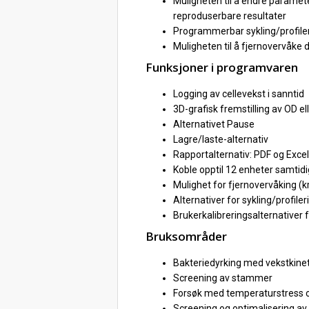
Muligheten til å endre paramet
reproduserbare resultater
Programmerbar sykling/profile
Muligheten til å fjernovervåke
Funksjoner i programvaren
Logging av cellevekst i sanntid
3D-grafisk fremstilling av OD el
Alternativet Pause
Lagre/laste-alternativ
Rapportalternativ: PDF og Exce
Koble opptil 12 enheter samtidi
Mulighet for fjernovervåking (k
Alternativer for sykling/profiler
Brukerkalibreringsalternativer 
Bruksområder
Bakteriedyrking med vekstkineti
Screening av stammer
Forsøk med temperaturstress 
Screening og optimalisering av