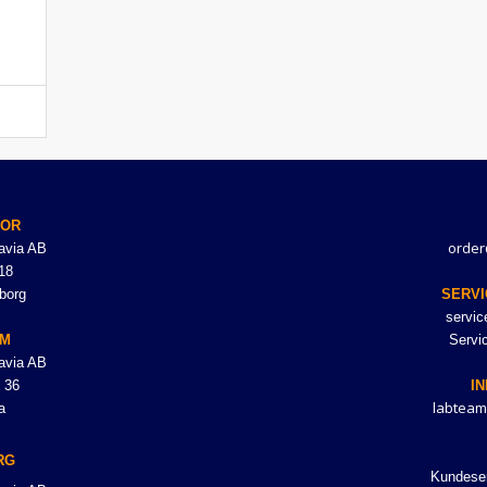
TOR
order
avia AB
18
borg
SERVI
servi
LM
Servi
avia AB
 36
I
labteam
a
RG
Kundeser