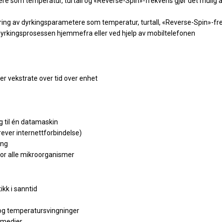
ere som temperatur, turtall og «Reverse-Spin»-frekvens gjør det mulig 
ring av dyrkingsparametere som temperatur, turtall, «Reverse-Spin»-fr
 dyrkingsprosessen hjemmefra eller ved hjelp av mobiltelefonen
ler vekstrate over tid over enhet
l
g til én datamaskin
rever internettforbindelse)
ing
for alle mikroorganismer
kk i sanntid
og temperatursvingninger
 medier