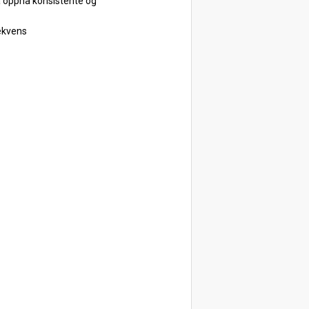
å oppnå konsistente og
ekvens