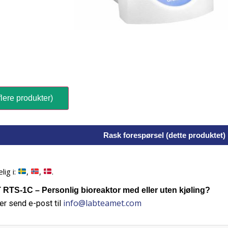
lere produkter)
Rask forespørsel (dette produktet)
lig i:
,
,
.
TS-1C – Personlig bioreaktor med eller uten kjøling?
info@labteamet.com
er send e-post til