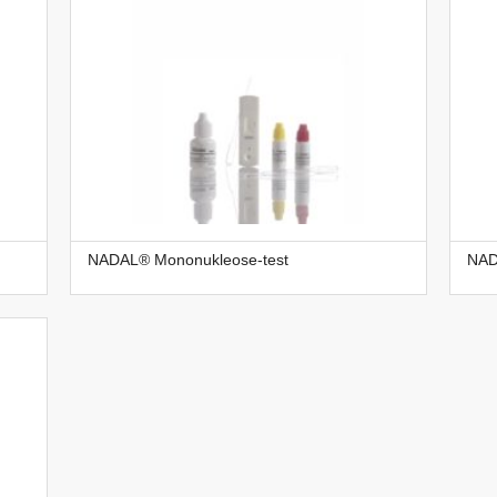
NADAL® Mononukleose-test
NADA