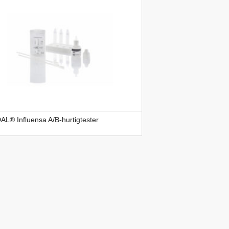
L® Influensa A/B-hurtigtester