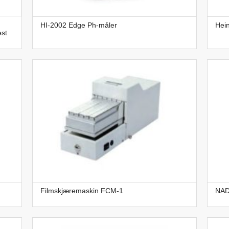
HI-2002 Edge Ph-måler
Hei
est
Filmskjæremaskin FCM-1
NAD