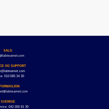
SALG
@labteamet.com
CE OG SUPPORT
ce@labteamet.com
ce: 010-585 34 30
NFORMASJON
et@labteamet.com
SVERIGE
vice: 042-300 91 30