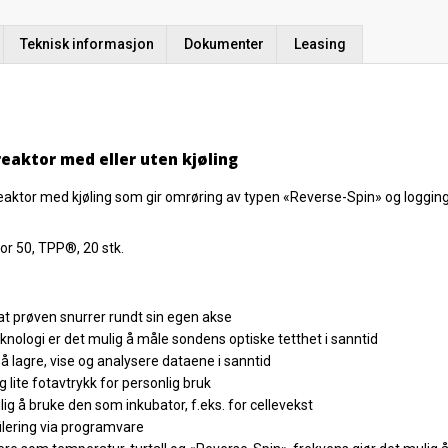
Teknisk informasjon
Dokumenter
Leasing
reaktor med eller uten kjøling
aktor med kjøling som gir omrøring av typen «Reverse-Spin» og logging av
r 50, TPP®, 20 stk.
at prøven snurrer rundt sin egen akse
nologi er det mulig å måle sondens optiske tetthet i sanntid
 å lagre, vise og analysere dataene i sanntid
 lite fotavtrykk for personlig bruk
ig å bruke den som inkubator, f.eks. for cellevekst
ilering via programvare