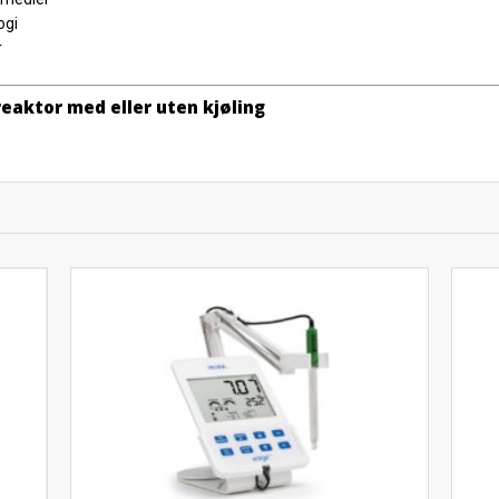
ogi
r
reaktor med eller uten kjøling