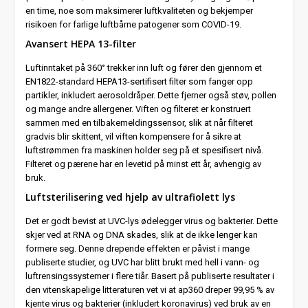
en time, noe som maksimerer luftkvaliteten og bekjemper
risikoen for farlige luftbårne patogener som COVID-19.
Avansert HEPA 13-filter
Luftinntaket på 360° trekker inn luft og fører den gjennom et
EN1822-standard HEPA13-sertifisert filter som fanger opp
partikler, inkludert aerosoldråper. Dette fjerner også støv, pollen
og mange andre allergener. Viften og filteret er konstruert
sammen med en tilbakemeldingssensor, slik at når filteret
gradvis blir skittent, vil viften kompensere for å sikre at
luftstrømmen fra maskinen holder seg på et spesifisert nivå.
Filteret og pærene har en levetid på minst ett år, avhengig av
bruk.
Luftsterilisering ved hjelp av ultrafiolett lys
Det er godt bevist at UVC-lys ødelegger virus og bakterier. Dette
skjer ved at RNA og DNA skades, slik at de ikke lenger kan
formere seg. Denne drepende effekten er påvist i mange
publiserte studier, og UVC har blitt brukt med hell i vann- og
luftrensingssystemer i flere tiår. Basert på publiserte resultater i
den vitenskapelige litteraturen vet vi at ap360 dreper 99,95 % av
kjente virus og bakterier (inkludert koronavirus) ved bruk av en