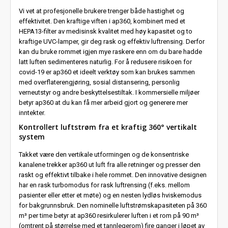
Vi vet at profesjonelle brukere trenger både hastighet og
effektivitet. Den kraftige viften i ap360, kombinert med et
HEPA13-filter av medisinsk kvalitet med høy kapasitet og to
kraftige UVC-lamper, gir deg rask og effektiv luftrensing. Derfor
kan du bruke rommet igjen mye raskere enn om du bare hadde
latt luften sedimenteres naturlig. For å redusere risikoen for
covid-19 er ap360 et ideelt verktøy som kan brukes sammen
med overflaterengjøring, sosial distansering, personlig
verneutstyr og andre beskyttelsestiltak. I kommersielle miljøer
betyr ap360 at du kan få mer arbeid gjort og generere mer
inntekter.
Kontrollert luftstrøm fra et kraftig 360° vertikalt
system
Takket være den vertikale utformingen og de konsentriske
kanalene trekker ap360 ut luft fra alle retninger og presser den
raskt og effektivt tilbake i hele rommet. Den innovative designen
har en rask turbomodus for rask luftrensing (f.eks. mellom
pasienter eller etter et møte) og en nesten lydløs hviskemodus
for bakgrunnsbruk. Den nominelle luftstrømskapasiteten på 360
m³ per time betyr at ap360 resirkulerer luften i et rom på 90 m³
(omtrent på størrelse med et tannlegerom) fire ganger i løpet av