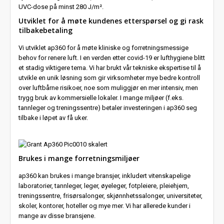
UVC-dose på minst 280 J/m².
Utviklet for å møte kundenes etterspørsel og gi rask
tilbakebetaling
Vi utviklet ap360 for å møte kliniske og forretningsmessige
behov for renere luft. I en verden etter covid-19 er lufthygiene blitt
et stadig viktigere tema. Vi har brukt vår tekniske ekspertise til å
utvikle en unik løsning som gir virksomheter mye bedre kontroll
over luftbårne risikoer, noe som muliggjør en mer intensiv, men
trygg bruk av kommersielle lokaler. I mange miljøer (f.eks.
tannleger og treningssentre) betaler investeringen i ap360 seg
tilbake i løpet av få uker.
Brukes i mange forretningsmiljøer
ap360 kan brukes i mange bransjer, inkludert vitenskapelige
laboratorier, tannleger, leger, øyeleger, fotpleiere, pleiehjem,
treningssentre, frisørsalonger, skjønnhetssalonger, universiteter,
skoler, kontorer, hoteller og mye mer. Vi har allerede kunder i
mange av disse bransjene.