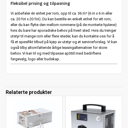
Fleksibel prising og tilpasning
Vi anbefaler én enhet per rom, opp til ca. 36 m² (6 m x 6 m eller
ca. 20 fot x 20 fot). Du kan bestille en enkelt enhet for ett rom,
eller du kan flytte den mellom rommene (på de monterte hjulene)
hvis du bare har sporadiske behov på hvert sted. Hvis du trenger
utstyr til mange rom eller flere steder, kan du kontakte oss for å
få et spesifikt tilbud på kjøp av utstyr og et serviceforslag. Vi kan
også tilby altomfattende årlige leasingalternativer for store
behov. Vi kan til og med tilpasse ap360 med bedriftens
fargevalg, logo eller budskap.
Relaterte produkter