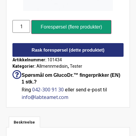
Forespørsel (flere produkter)
Rask forespørsel (dette produktet)
Artikkelnummer:
101434
Kategorier:
Allmennmedisin
,
Tester
Spørsmål om GlucoDr.™ fingerprikker (EN)
1 stk.?
042-300 91 30
Ring
eller send e-post til
info@labteamet.com
Beskrivelse