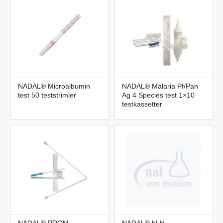
NADAL® Microalbumin
NADAL® Malaria Pf/Pan
test 50 teststrimler
Ag 4 Species test 1×10
testkassetter
NADAL® PROM
NADAL® hLH