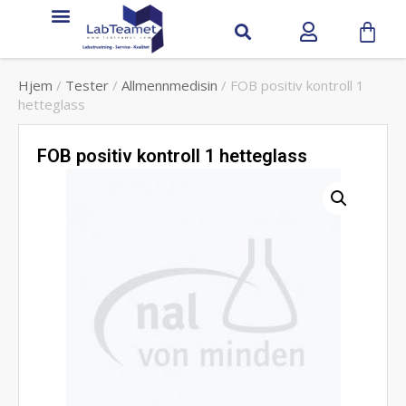
Hjem
/
Tester
/
Allmennmedisin
/ FOB positiv kontroll 1
hetteglass
FOB positiv kontroll 1 hetteglass