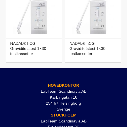
NADAL® hCG
NADAL® hCG
Graviditetstest 1×30
Graviditetstest 1×30
testkassetter
testkassetter
HOVEDKONTOR
LabTeam Scandinavia AB
Karbingatan 18
254 67 Helsingborg
Sverige
STOCKHOLM
LabTeam Scandinavia AB