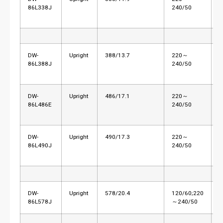
86L338J
240/50
DW-
Upright
388/13.7
220～
L
86L388J
240/50
DW-
Upright
486/17.1
220～
L
86L486E
240/50
DW-
Upright
490/17.3
220～
L
86L490J
240/50
DW-
Upright
578/20.4
120/60;220
L
86L578J
～240/50