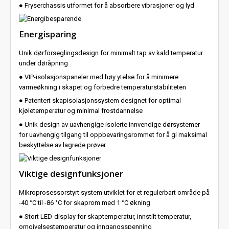
● Fryserchassis utformet for å absorbere vibrasjoner og lyd
Energisparing
Unik dørforseglingsdesign for minimalt tap av kald temperatur
under døråpning
● VIP-isolasjonspaneler med høy ytelse for å minimere
varmeøkning i skapet og forbedre temperaturstabiliteten
● Patentert skapisolasjonssystem designet for optimal
kjøletemperatur og minimal frostdannelse
● Unik design av uavhengige isolerte innvendige dørsystemer
for uavhengig tilgang til oppbevaringsrommet for å gi maksimal
beskyttelse av lagrede prøver
Viktige designfunksjoner
Mikroprosessorstyrt system utviklet for et regulerbart område på
-40 °C til -86 °C for skaprom med 1 °C økning
● Stort LED-display for skaptemperatur, innstilt temperatur,
omgivelsestemperatur og inngangsspenning