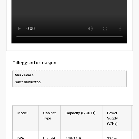
Tilleggsinformasjon
Merkevare
Haier Biomedical
Model
Cabinet
Capacity (L/Cu.Ft)
Power
D
Type
Supply
(V/Hz)
DW-
Upright
338/11.9
220～
L