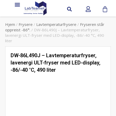
Service & support
Hjem
/
Frysere
/
Lavtemperaturfrysere
/
Fryseren står
oppreist -86°.
/ DW-86L490J – Lavtemperaturfryser,
lavenergi ULT-fryser med LED-display, -86/-40 °C, 490
liter
DW-86L490J – Lavtemperaturfryser,
lavenergi ULT-fryser med LED-display,
-86/-40 °C, 490 liter