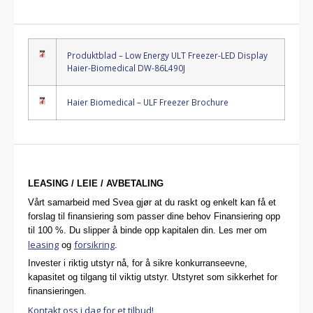
Produktblad – Low Energy ULT Freezer-LED Display
Haier-Biomedical DW-86L490J
Haier Biomedical – ULF Freezer Brochure
LEASING / LEIE / AVBETALING
Vårt samarbeid med Svea gjør at du raskt og enkelt kan få et
forslag til finansiering som passer dine behov Finansiering opp
til 100 %. Du slipper å binde opp kapitalen din. Les mer om
leasing
forsikring
og
.
Invester i riktig utstyr nå, for å sikre konkurranseevne,
kapasitet og tilgang til viktig utstyr. Utstyret som sikkerhet for
finansieringen.
Kontakt oss i dag for et tilbud!