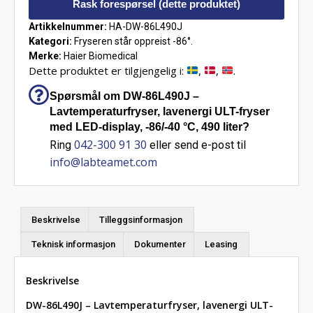
Rask forespørsel (dette produktet)
Artikkelnummer:
HA-DW-86L490J
Kategori:
Fryseren står oppreist -86°.
Merke:
Haier Biomedical
Dette produktet er tilgjengelig i:
,
,
.
Spørsmål om DW-86L490J –
Lavtemperaturfryser, lavenergi ULT-fryser
med LED-display, -86/-40 °C, 490 liter?
042-300 91 30
Ring
eller send e-post til
info@labteamet.com
Beskrivelse
Tilleggsinformasjon
Teknisk informasjon
Dokumenter
Leasing
Beskrivelse
DW-86L490J – Lavtemperaturfryser, lavenergi ULT-