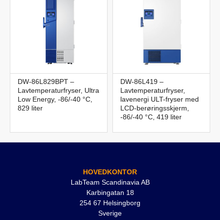
DW-86L829BPT –
DW-86L419 –
Lavtemperaturfryser, Ultra
Lavtemperaturfryser,
Low Energy, -86/-40 °C,
lavenergi ULT-fryser med
829 liter
LCD-berøringsskjerm,
-86/-40 °C, 419 liter
HOVEDKONTOR
LabTeam Scandinavia AB
Karbingatan 18
254 67 Helsingborg
Sverige