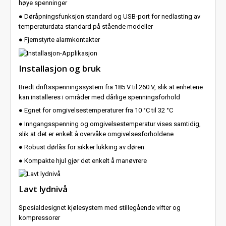
høye spenninger
● Døråpningsfunksjon standard og USB-port for nedlasting av
temperaturdata standard på stående modeller
● Fjernstyrte alarmkontakter
Installasjon og bruk
Bredt driftsspenningssystem fra 185 V til 260 V, slik at enhetene
kan installeres i områder med dårlige spenningsforhold
● Egnet for omgivelsestemperaturer fra 10 °C til 32 °C
● Inngangsspenning og omgivelsestemperatur vises samtidig,
slik at det er enkelt å overvåke omgivelsesforholdene
● Robust dørlås for sikker lukking av døren
● Kompakte hjul gjør det enkelt å manøvrere
Lavt lydnivå
Spesialdesignet kjølesystem med stillegående vifter og
kompressorer