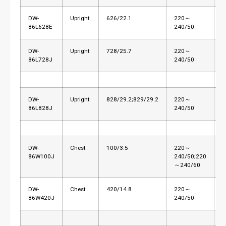
DW-
Upright
626/22.1
220～
L
86L628E
240/50
DW-
Upright
728/25.7
220～
L
86L728J
240/50
DW-
Upright
828/29.2;829/29.2
220～
L
86L828J
240/50
DW-
Chest
100/3.5
220～
L
86W100J
240/50;220
～240/60
DW-
Chest
420/14.8
220～
L
86W420J
240/50