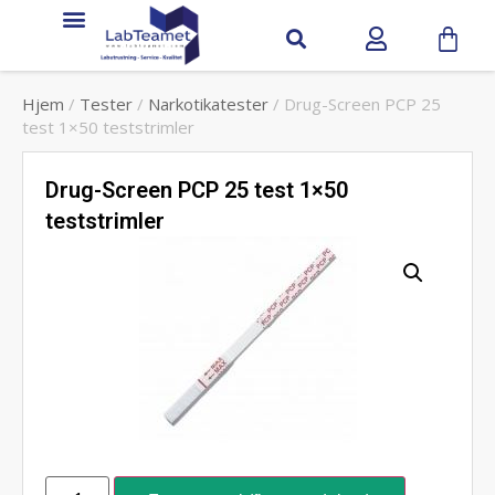
Hjem
/
Tester
/
Narkotikatester
/ Drug-Screen PCP 25
test 1×50 teststrimler
Drug-Screen PCP 25 test 1×50
teststrimler