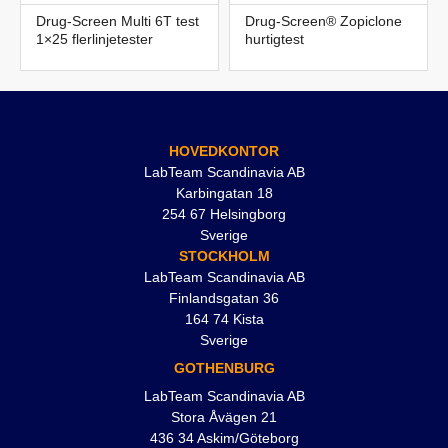
Drug-Screen Multi 6T test
Drug-Screen® Zopiclone
1×25 flerlinjetester
hurtigtest
HOVEDKONTOR
LabTeam Scandinavia AB
Karbingatan 18
254 67 Helsingborg
Sverige
STOCKHOLM
LabTeam Scandinavia AB
Finlandsgatan 36
164 74 Kista
Sverige
GOTHENBURG
LabTeam Scandinavia AB
Stora Åvägen 21
436 34 Askim/Göteborg