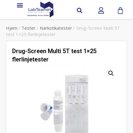
Hjem
/
Tester
/
Narkotikatester
/ Drug-Screen Multi 5T
test 1×25 flerlinjetester
Drug-Screen Multi 5T test 1×25
flerlinjetester