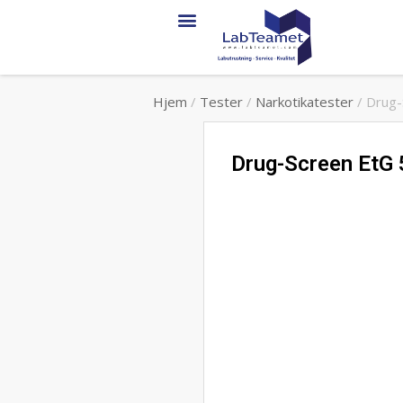
Service & support
Hjem
/
Tester
/
Narkotikatester
/ Drug-
Drug-Screen EtG 5