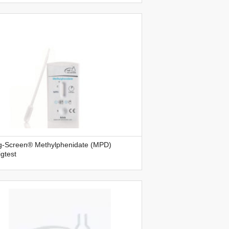
g-Screen® Methylphenidate (MPD)
igtest