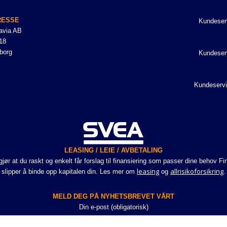
RESSE
Kundeser
avia AB
18
borg
Kundeser
Kundeservi
LEASING / LEIE / AVBETALING
r at du raskt og enkelt får forslag til finansiering som passer dine behov Fi
leasing
allrisikoforsikring
slipper å binde opp kapitalen din. Les mer om
og
.
MELD DEG PÅ NYHETSBREVET VÅRT
Din e-post (obligatorisk)