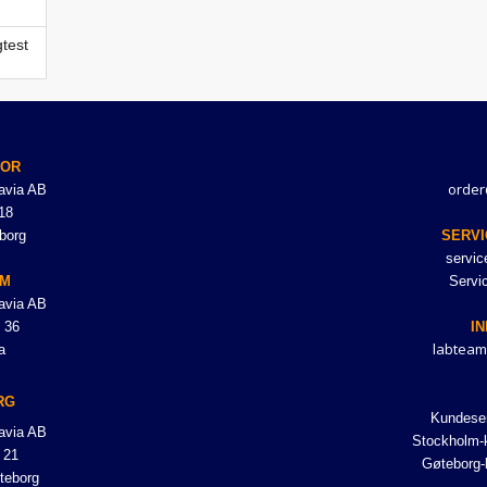
test
TOR
order
avia AB
18
borg
SERVI
servi
LM
Servi
avia AB
 36
I
labteam
a
RG
Kundeser
avia AB
Stockholm-k
 21
Gøteborg-
teborg