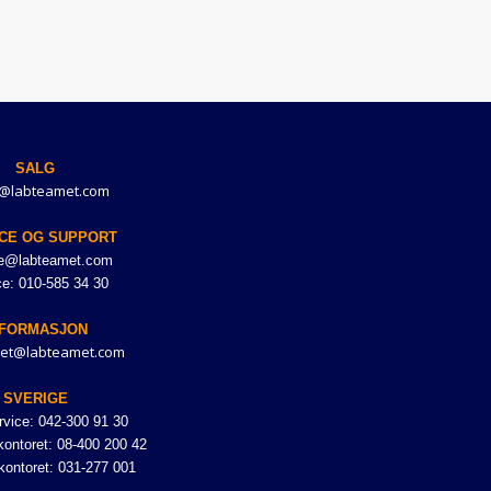
SALG
@labteamet.com
CE OG SUPPORT
ce@labteamet.com
ce: 010-585 34 30
NFORMASJON
et@labteamet.com
SVERIGE
vice: 042-300 91 30
ontoret: 08-400 200 42
kontoret: 031-277 001