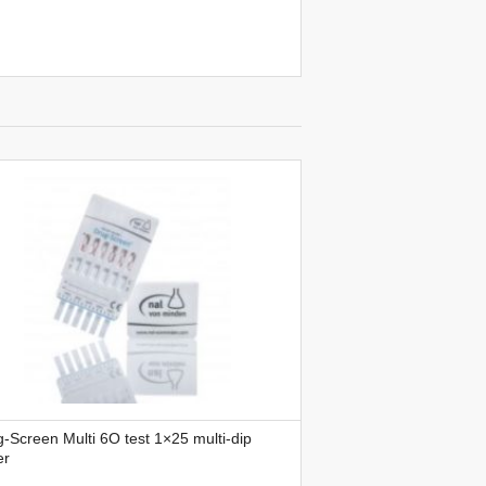
-Screen Multi 6O test 1×25 multi-dip
er