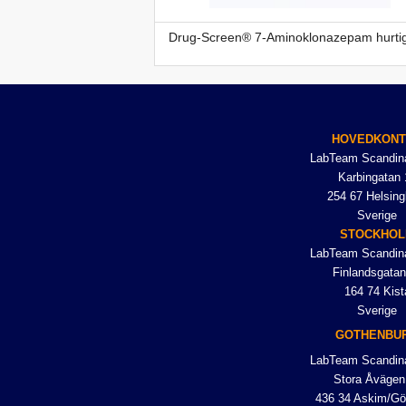
Drug-Screen® 7-Aminoklonazepam hurtig
HOVEDKON
LabTeam Scandin
Karbingatan 
254 67 Helsing
Sverige
STOCKHO
LabTeam Scandin
Finlandsgatan
164 74 Kist
Sverige
GOTHENBU
LabTeam Scandin
Stora Åvägen
436 34 Askim/Gö