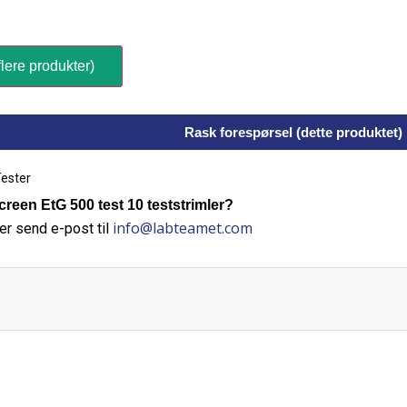
lere produkter)
Rask forespørsel (dette produktet)
ester
een EtG 500 test 10 teststrimler?
info@labteamet.com
er send e-post til