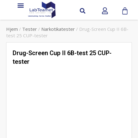
Service & support
Hjem
/
Tester
/
Narkotikatester
/ Drug-Screen Cup II 6B-
test 25 CUP-tester
Drug-Screen Cup II 6B-test 25 CUP-
tester