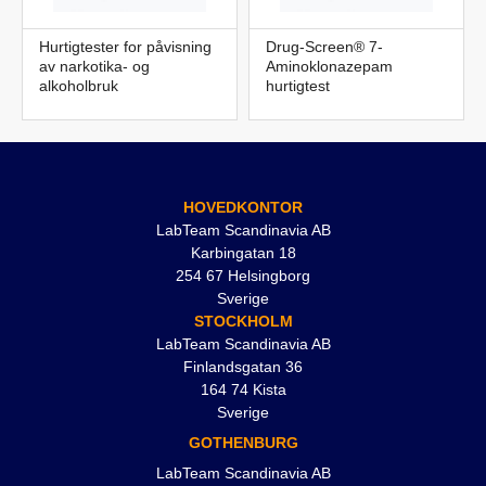
Hurtigtester for påvisning
Drug-Screen® 7-
av narkotika- og
Aminoklonazepam
alkoholbruk
hurtigtest
HOVEDKONTOR
LabTeam Scandinavia AB
Karbingatan 18
254 67 Helsingborg
Sverige
STOCKHOLM
LabTeam Scandinavia AB
Finlandsgatan 36
164 74 Kista
Sverige
GOTHENBURG
LabTeam Scandinavia AB