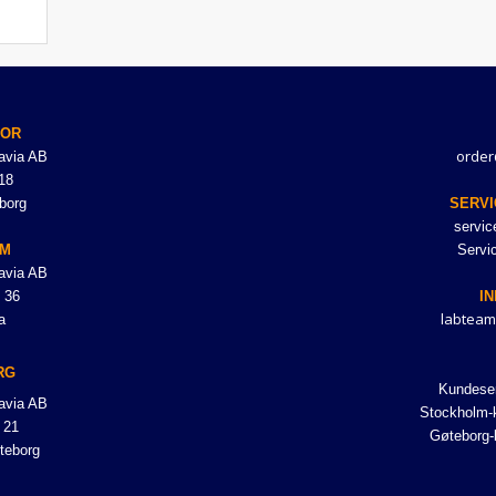
TOR
order
avia AB
18
borg
SERVI
servi
LM
Servi
avia AB
 36
I
labteam
a
RG
Kundeser
avia AB
Stockholm-k
 21
Gøteborg-
teborg