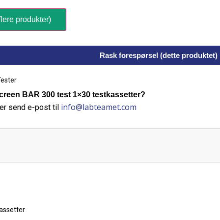
lere produkter)
Rask forespørsel (dette produktet)
ester
reen BAR 300 test 1×30 testkassetter?
info@labteamet.com
er send e-post til
assetter