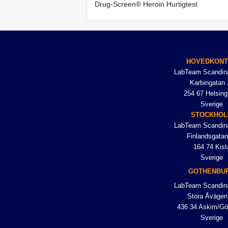
Drug-Screen® Heroin Hurtigtest
HOVEDKON
LabTeam Scandin
Karbingatan 
254 67 Helsing
Sverige
STOCKHO
LabTeam Scandin
Finlandsgatan
164 74 Kist
Sverige
GOTHENBU
LabTeam Scandin
Stora Åvägen
436 34 Askim/Gö
Sverige