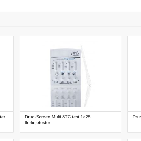
ter
Drug-Screen Multi 8TC test 1×25
Drug
flerlinjetester