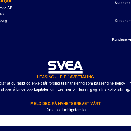
RESSE
Kundeser
avia AB
18
borg
Kundeser
Kundeservi
LEASING / LEIE / AVBETALING
r at du raskt og enkelt får forslag til finansiering som passer dine behov Fi
leasing
allrisikoforsikring
slipper å binde opp kapitalen din. Les mer om
og
.
MELD DEG PÅ NYHETSBREVET VÅRT
Din e-post (obligatorisk)