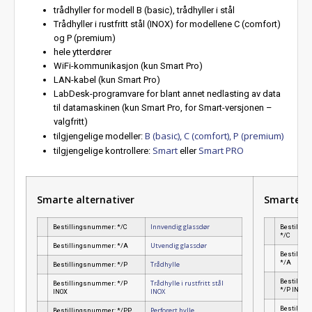
trådhyller for modell B (basic), trådhyller i stål
Trådhyller i rustfritt stål (INOX) for modellene C (comfort)
og P (premium)
hele ytterdører
WiFi-kommunikasjon (kun Smart Pro)
LAN-kabel (kun Smart Pro)
LabDesk-programvare for blant annet nedlasting av data
til datamaskinen (kun Smart Pro, for Smart-versjonen –
valgfritt)
B (basic), C (comfort), P (premium)
tilgjengelige modeller:
Smart
Smart PRO
tilgjengelige kontrollere:
eller
Smarte alternativer
Smarte PR
Innvendig glassdør
Bestillingsnummer: */C
Bestillin
*/C
Utvendig glassdør
Bestillingsnummer: */A
Bestillin
*/A
Trådhylle
Bestillingsnummer: */P
Bestillin
Trådhylle i rustfritt stål
Bestillingsnummer: */P
*/P INOX
INOX
INOX
Bestillin
Perforert hylle
Bestillingsnummer: */PP