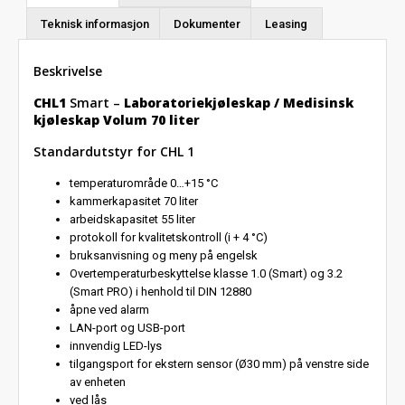
Teknisk informasjon
Dokumenter
Leasing
Beskrivelse
CHL1
Smart –
Laboratoriekjøleskap / Medisinsk
kjøleskap Volum 70 liter
Standardutstyr for CHL 1
temperaturområde 0…+15 °C
kammerkapasitet 70 liter
arbeidskapasitet 55 liter
protokoll for kvalitetskontroll (i + 4 °C)
bruksanvisning og meny på engelsk
Overtemperaturbeskyttelse klasse 1.0 (Smart) og 3.2
(Smart PRO) i henhold til DIN 12880
åpne ved alarm
LAN-port og USB-port
innvendig LED-lys
tilgangsport for ekstern sensor (Ø30 mm) på venstre side
av enheten
ved lås