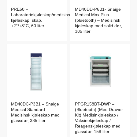
PRE60 –
MD40DD-P6B1- Snaige
Laboratoriekjøleskap/medisinsk
Medical Max Plus
kjøleskap, skap,
(bluetooth) – Medisinsk
+2°/+8°C, 60 liter
kjøleskap med solid dør,
385 liter
MD40DC-P3B1 – Snaige
PPGR158BT-DWP –
Medical Standard –
(Bluetooth) (Med Drawer
Medisinsk kjøleskap med
Kit) Medisinkjøleskap /
glassdør, 385 liter
Vaksinekjøleskap /
Reagenskjøleskap med
glassdør, 158 liter