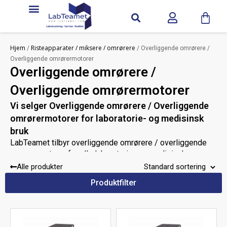
Hjem
Risteapparater / miksere / omrørere
/
/ Overliggende omrørere /
Overliggende omrørermotorer
Overliggende omrørere /
Overliggende omrørermotorer
Vi selger Overliggende omrørere / Overliggende
omrørermotorer for laboratorie- og medisinsk
bruk
LabTeamet tilbyr overliggende omrørere / overliggende
omrørermotorer for alle laboratorie- og medisinske
applikasjoner med pålitelighet og brukervennlighet i
Alle produkter
tankene. Vi har forskjellige serier av overheadomrørere for
Produktfilter
å dekke alle dine behov, fra budsjettmodeller til mer
avanserte modeller.
Ta kontakt med oss
Trenger du mer hjelp?
, så hjelper
vi deg med å finne den rette blant overliggende omrørere /