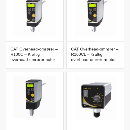
overliggende omrørermotorer.
Trenger du hjelp til å finne veien blant Overliggende
omrørere / Overliggende omrørermotorer?
Kontakt oss på 042-300 91 30 eller
labteamet@labteamet.com
CAT Overhead-omrører –
CAT Overhead-omrører –
R100C – Kraftig
R100CL – Kraftig
overhead-omrørermotor
overhead-omrørermotor